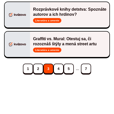
Rozprávkové knihy detstva: Spoznáte
autorov a ich hrdinov?
Literatúra a umenie
Graffiti vs. Mural: Otestuj sa, či
rozoznáš štýly a mená street artu
Literatúra a umenie
...
1
2
3
4
5
7