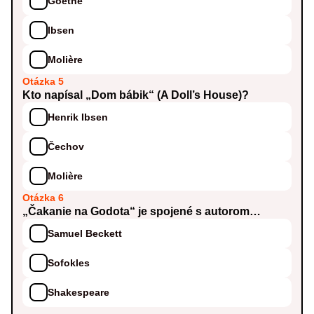
Goethe
Ibsen
Molière
Otázka 5
Kto napísal „Dom bábik“ (A Doll’s House)?
Henrik Ibsen
Čechov
Molière
Otázka 6
„Čakanie na Godota“ je spojené s autorom…
Samuel Beckett
Sofokles
Shakespeare