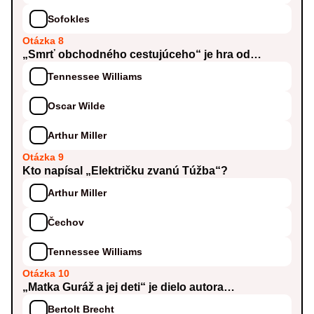
Sofokles
Otázka 8
„Smrť obchodného cestujúceho“ je hra od…
Tennessee Williams
Oscar Wilde
Arthur Miller
Otázka 9
Kto napísal „Električku zvanú Túžba“?
Arthur Miller
Čechov
Tennessee Williams
Otázka 10
„Matka Guráž a jej deti“ je dielo autora…
Bertolt Brecht