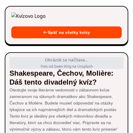
Späť na všetky kvízy
Obrázok sa načítava...
Foto od Gwen King na Unsplash
Shakespeare, Čechov, Molière:
Dáš tento divadelný kvíz?
Otestujte svoje literárne vedomosti v zábavnom kvíze
zameranom na slávnych dramatikov ako Shakespeare,
Čechov a Molière. Budete musieť odpovedať na otázky
týkajúce sa ich najznámejších diel a dramatických postáv.
Tento kvíz je ideálny pre všetkých milovníkov divadla a
literatúry, ktorí sa chcú dozvedieť viac. Pripravte sa na
výnimočné výzvy a zábavu, ktorú vám tento kvíz prinesie!