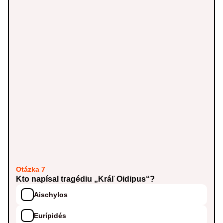
Otázka 7
Kto napísal tragédiu „Kráľ Oidipus“?
Aischylos
Eurípidés