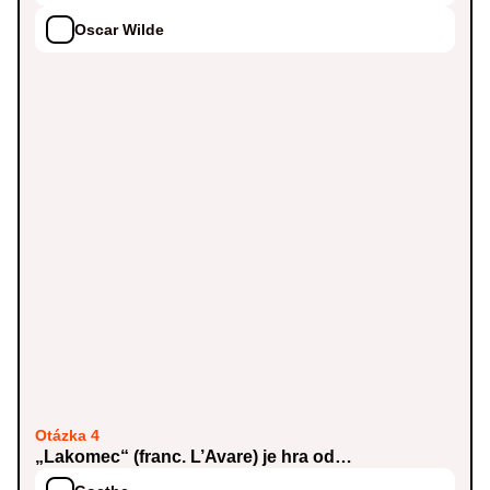
Oscar Wilde
Otázka 4
„Lakomec“ (franc. L’Avare) je hra od…