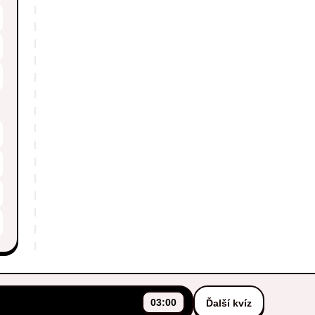
03:00
Ďalší kvíz