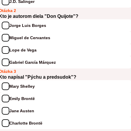
J.D. Salinger
Otázka 2
Kto je autorom diela "Don Quijote"?
Jorge Luis Borges
Miguel de Cervantes
Lope de Vega
Gabriel García Márquez
Otázka 3
Kto napísal "Pýchu a predsudok"?
Mary Shelley
Emily Brontë
Jane Austen
Charlotte Brontë