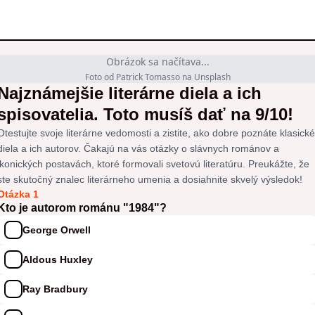
Obrázok sa načítava...
Foto od Patrick Tomasso na Unsplash
Najznámejšie literárne diela a ich
spisovatelia. Toto musíš dať na 9/10!
Otestujte svoje literárne vedomosti a zistite, ako dobre poznáte klasické
diela a ich autorov. Čakajú na vás otázky o slávnych románov a
ikonických postavách, ktoré formovali svetovú literatúru. Preukážte, že
ste skutočný znalec literárneho umenia a dosiahnite skvelý výsledok!
Otázka 1
Kto je autorom románu "1984"?
George Orwell
Aldous Huxley
Ray Bradbury