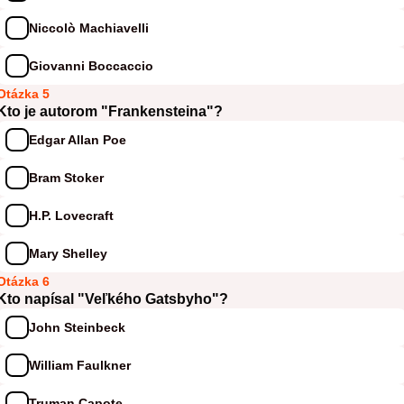
Niccolò Machiavelli
Giovanni Boccaccio
Otázka 5
Kto je autorom "Frankensteina"?
Edgar Allan Poe
Bram Stoker
H.P. Lovecraft
Mary Shelley
Otázka 6
Kto napísal "Veľkého Gatsbyho"?
John Steinbeck
William Faulkner
Truman Capote