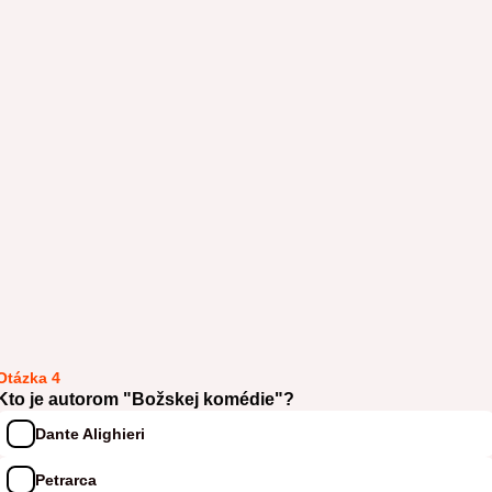
Otázka 4
Kto je autorom "Božskej komédie"?
Dante Alighieri
Petrarca