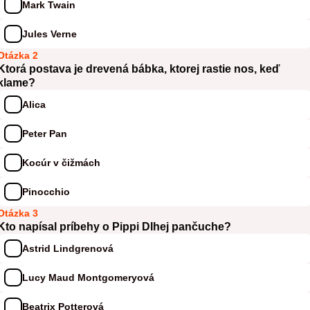
Mark Twain
Jules Verne
Otázka 2
Ktorá postava je drevená bábka, ktorej rastie nos, keď
klame?
Alica
Peter Pan
Kocúr v čižmách
Pinocchio
Otázka 3
Kto napísal príbehy o Pippi Dlhej pančuche?
Astrid Lindgrenová
Lucy Maud Montgomeryová
Beatrix Potterová