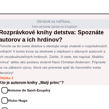
Obrázok sa načítava...
Foto od Annie Spratt na Unsplash
Rozprávkové knihy detstva: Spoznáte
autorov a ich hrdinov?
Ponorte sa do sveta detstva a otestujte svoje znalosti o rozprávkových
knihách! V tomto kvíze sa stretnete s otázkami o slávnych autoroch a
ich nezabudnuteľných hrdinoch. Zistíte, či viete, kto napísal „Malého
princa“ alebo akú postavu stvárnil Hans Christian Andersen. Pripravte
sa na zábavnú výzvu, ktorá vás prenesie späť do čarovného sveta
literatúry!
Otázka 1
Kto je autorom knihy „Malý princ“?
Antoine de Saint-Exupéry
Victor Hugo