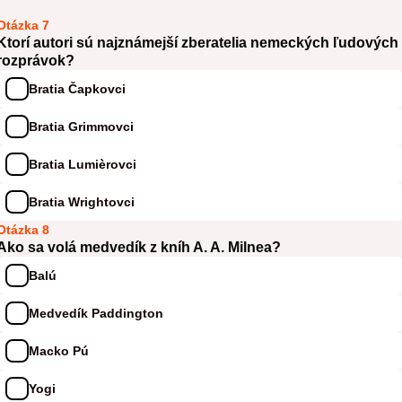
Otázka 7
Ktorí autori sú najznámejší zberatelia nemeckých ľudových
rozprávok?
Bratia Čapkovci
Bratia Grimmovci
Bratia Lumièrovci
Bratia Wrightovci
Otázka 8
Ako sa volá medvedík z kníh A. A. Milnea?
Balú
Medvedík Paddington
Macko Pú
Yogi