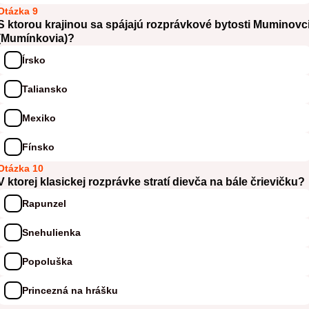
Otázka 9
S ktorou krajinou sa spájajú rozprávkové bytosti Muminovc
(Mumínkovia)?
Írsko
Taliansko
Mexiko
Fínsko
Otázka 10
V ktorej klasickej rozprávke stratí dievča na bále črievičku?
Rapunzel
Snehulienka
Popoluška
Princezná na hrášku