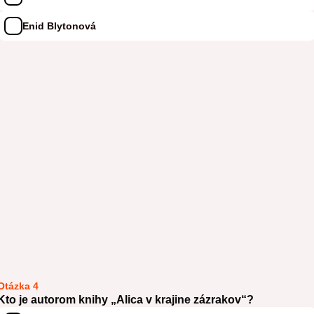
Enid Blytonová
Otázka 4
Kto je autorom knihy „Alica v krajine zázrakov“?