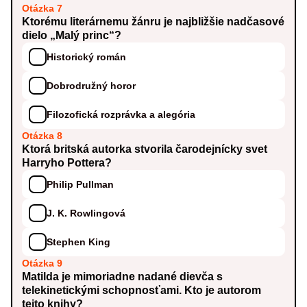
Otázka 7
Ktorému literárnemu žánru je najbližšie nadčasové
dielo „Malý princ“?
Historický román
Dobrodružný horor
Filozofická rozprávka a alegória
Otázka 8
Ktorá britská autorka stvorila čarodejnícky svet
Harryho Pottera?
Philip Pullman
J. K. Rowlingová
Stephen King
Otázka 9
Matilda je mimoriadne nadané dievča s
telekinetickými schopnosťami. Kto je autorom
tejto knihy?