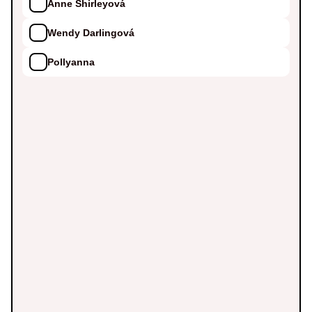
Anne Shirleyová
Wendy Darlingová
Pollyanna