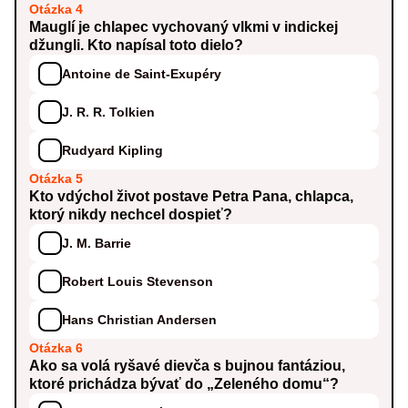
Otázka 4
Mauglí je chlapec vychovaný vlkmi v indickej
džungli. Kto napísal toto dielo?
Antoine de Saint-Exupéry
J. R. R. Tolkien
Rudyard Kipling
Otázka 5
Kto vdýchol život postave Petra Pana, chlapca,
ktorý nikdy nechcel dospieť?
J. M. Barrie
Robert Louis Stevenson
Hans Christian Andersen
Otázka 6
Ako sa volá ryšavé dievča s bujnou fantáziou,
ktoré prichádza bývať do „Zeleného domu“?