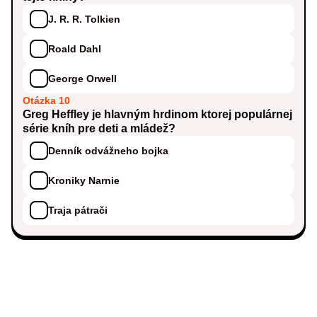
J. R. R. Tolkien
Roald Dahl
George Orwell
Otázka 10
Greg Heffley je hlavným hrdinom ktorej populárnej
série kníh pre deti a mládež?
Denník odvážneho bojka
Kroniky Narnie
Traja pátrači