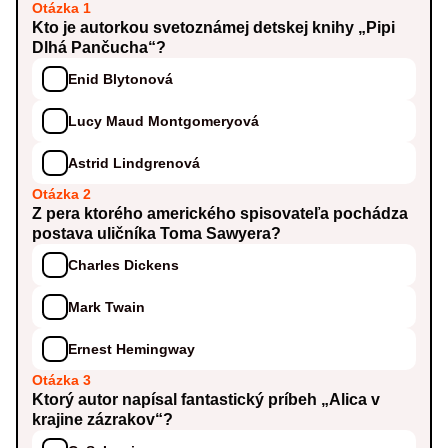
Otázka 1
Kto je autorkou svetoznámej detskej knihy „Pipi
Dlhá Pančucha“?
Enid Blytonová
Lucy Maud Montgomeryová
Astrid Lindgrenová
Otázka 2
Z pera ktorého amerického spisovateľa pochádza
postava uličníka Toma Sawyera?
Charles Dickens
Mark Twain
Ernest Hemingway
Otázka 3
Ktorý autor napísal fantastický príbeh „Alica v
krajine zázrakov“?