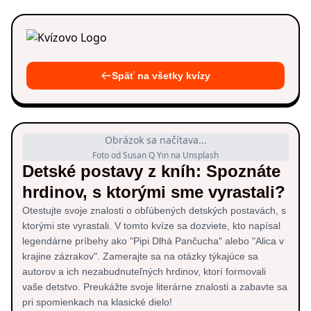
Späť na všetky kvízy
Obrázok sa načítava...
Foto od Susan Q Yin na Unsplash
Detské postavy z kníh: Spoznáte
hrdinov, s ktorými sme vyrastali?
Otestujte svoje znalosti o obľúbených detských postavách, s
ktorými ste vyrastali. V tomto kvíze sa dozviete, kto napísal
legendárne príbehy ako "Pipi Dlhá Pančucha" alebo "Alica v
krajine zázrakov". Zamerajte sa na otázky týkajúce sa
autorov a ich nezabudnuteľných hrdinov, ktorí formovali
vaše detstvo. Preukážte svoje literárne znalosti a zabavte sa
pri spomienkach na klasické dielo!