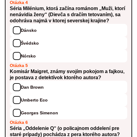
Otázka 4
Séria Milénium, ktorá začína románom „Muži, ktorí
nenávidia ženy“ (Dievča s dračím tetovaním), sa
odohráva najmä v ktorej severskej krajine?
Dánsko
Švédsko
Nórsko
Otázka 5
Komisár Maigret, známy svojím pokojom a fajkou,
je postava z detektívok ktorého autora?
Dan Brown
Umberto Eco
Georges Simenon
Otázka 6
Séria „Oddelenie Q“ (o policajnom oddelení pre
staré prípady) pochádza z pera ktorého autora?