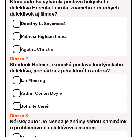
Ktorá autorka vytvorila postavu belgického
detektíva Hercula Poirota, známeho z mnohých
detektívok aj filmov?
Dorothy L. Sayersová
Patricia Highsmithová
Agatha Christie
Otázka 2
Sherlock Holmes, ikonická postava londýnskeho
detektíva, pochádza z pera ktorého autora?
Ian Fleming
Arthur Conan Doyle
John le Carré
Otázka 3
Nórsky autor Jo Nesbø je známy sériou kriminálok
o problémovom detektívovi s menom: