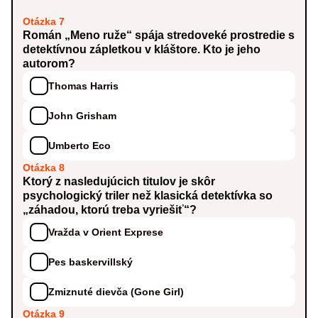
Otázka 7
Román „Meno ruže“ spája stredoveké prostredie s
detektívnou zápletkou v kláštore. Kto je jeho
autorom?
Thomas Harris
John Grisham
Umberto Eco
Otázka 8
Ktorý z nasledujúcich titulov je skôr
psychologický triler než klasická detektívka so
„záhadou, ktorú treba vyriešiť“?
Vražda v Orient Exprese
Pes baskervillský
Zmiznuté dievča (Gone Girl)
Otázka 9