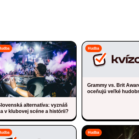
Hudba
Hudba
Grammy vs. Brit Awar
oceňujú veľké hudob
lovenská alternatíva: vyznáš
a v klubovej scéne a histórii?
Hudba
Hudba