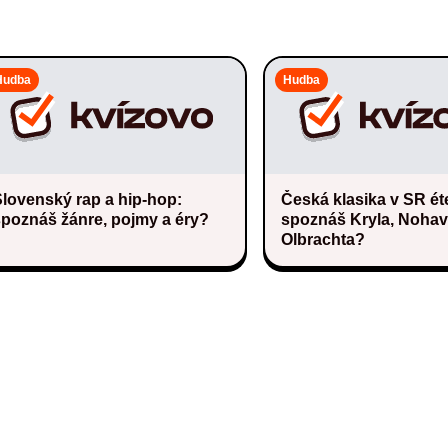
Hudba
Hudba
lovenský rap a hip-hop:
Česká klasika v SR éte
spoznáš žánre, pojmy a éry?
spoznáš Kryla, Nohav
Olbrachta?