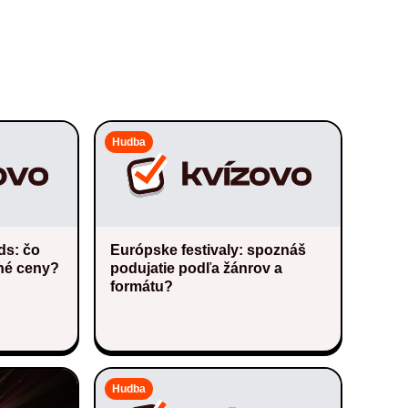
Hudba
ds: čo
Európske festivaly: spoznáš
né ceny?
podujatie podľa žánrov a
formátu?
Hudba