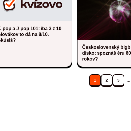
-pop a J-pop 101: iba 3 z 10
lovákov to dá na 8/10.
Skúsiš?
Československý bigbí
disko: spoznáš éru 60.
rokov?
...
1
2
3