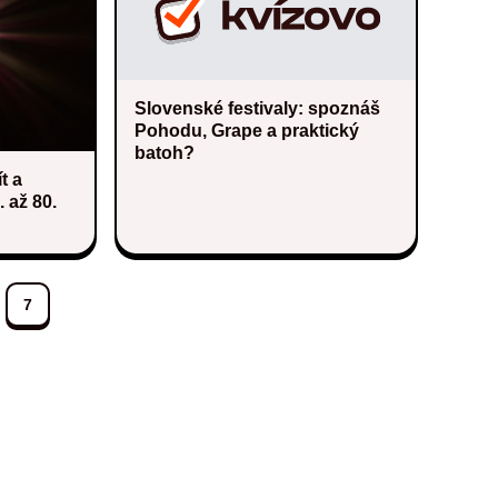
Slovenské festivaly: spoznáš
Pohodu, Grape a praktický
batoh?
t a
 až 80.
7