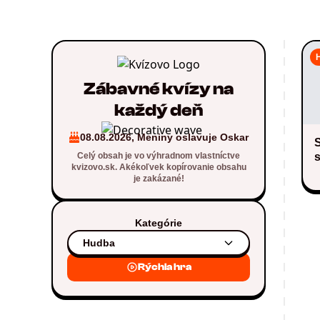
Zábavné kvízy na
každý deň
08.08.2026, Meniny oslavuje Oskar
S
Celý obsah je vo výhradnom vlastníctve
kvizovo.sk. Akékoľvek kopírovanie obsahu
je zakázané!
Kategórie
Hudba
Rýchla hra