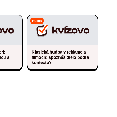
Hudba
ri:
Klasická hudba v reklame a
icu a
filmoch: spoznáš dielo podľa
kontextu?