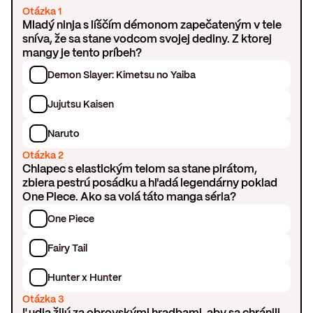
Otázka 1
Mladý ninja s líščím démonom zapečateným v tele
sníva, že sa stane vodcom svojej dediny. Z ktorej
mangy je tento príbeh?
Demon Slayer: Kimetsu no Yaiba
Jujutsu Kaisen
Naruto
Otázka 2
Chlapec s elastickým telom sa stane pirátom,
zbiera pestrú posádku a hľadá legendárny poklad
One Piece. Ako sa volá táto manga séria?
One Piece
Fairy Tail
Hunter x Hunter
Otázka 3
Ľudia žijú za obrovskými hradbami, aby sa chránili