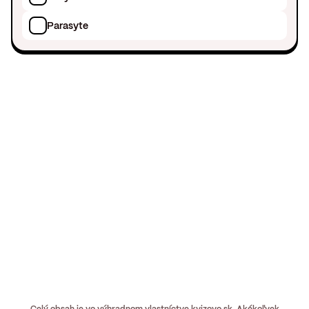
Parasyte
Celý obsah je vo výhradnom vlastníctve kvizovo.sk. Akékoľvek