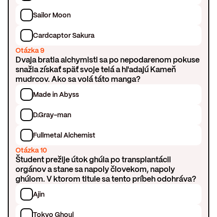
Sailor Moon
Cardcaptor Sakura
Otázka 9
Dvaja bratia alchymisti sa po nepodarenom pokuse
snažia získať späť svoje telá a hľadajú Kameň
mudrcov. Ako sa volá táto manga?
Made in Abyss
D.Gray-man
Fullmetal Alchemist
Otázka 10
Študent prežije útok ghúla po transplantácii
orgánov a stane sa napoly človekom, napoly
ghúlom. V ktorom titule sa tento príbeh odohráva?
Ajin
Tokyo Ghoul