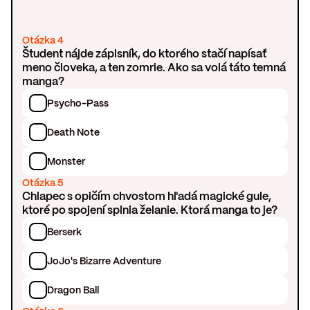
Otázka 4
Študent nájde zápisník, do ktorého stačí napísať
meno človeka, a ten zomrie. Ako sa volá táto temná
manga?
Psycho-Pass
Death Note
Monster
Otázka 5
Chlapec s opičím chvostom hľadá magické gule,
ktoré po spojení splnia želanie. Ktorá manga to je?
Berserk
JoJo's Bizarre Adventure
Dragon Ball