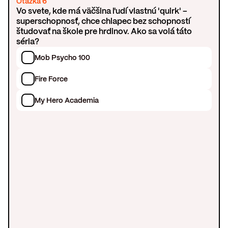
Otázka 6
Vo svete, kde má väčšina ľudí vlastnú 'quirk' –
superschopnosť, chce chlapec bez schopností
študovať na škole pre hrdinov. Ako sa volá táto
séria?
Mob Psycho 100
Fire Force
My Hero Academia