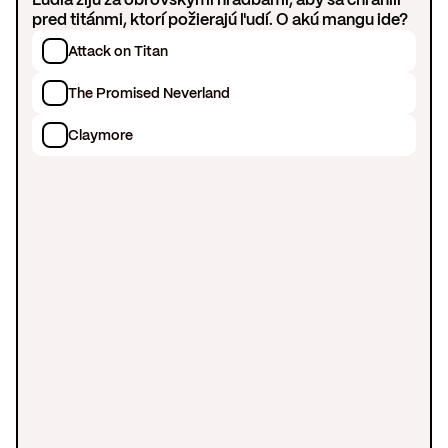
pred titánmi, ktorí požierajú ľudí. O akú mangu ide?
Attack on Titan
The Promised Neverland
Claymore