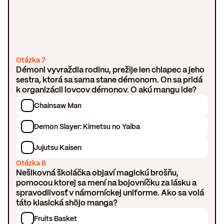
Otázka 7
Démoni vyvraždia rodinu, prežije len chlapec a jeho
sestra, ktorá sa sama stane démonom. On sa pridá
k organizácii lovcov démonov. O akú mangu ide?
Chainsaw Man
Demon Slayer: Kimetsu no Yaiba
Jujutsu Kaisen
Otázka 8
Nešikovná školáčka objaví magickú brošňu,
pomocou ktorej sa mení na bojovníčku za lásku a
spravodlivosť v námorníckej uniforme. Ako sa volá
táto klasická shōjo manga?
Fruits Basket