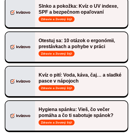
Slnko a pokožka: Kvíz o UV indexe,
SPF a bezpečnom opaľovaní
Zdravie a životný štýl
Otestuj sa: 10 otázok o ergonómii,
prestávkach a pohybe v práci
Zdravie a životný štýl
Kvíz o pití: Voda, káva, čaj… a sladké
pasce v nápojoch
Zdravie a životný štýl
Hygiena spánku: Vieš, čo večer
pomáha a čo ti sabotuje spánok?
Zdravie a životný štýl