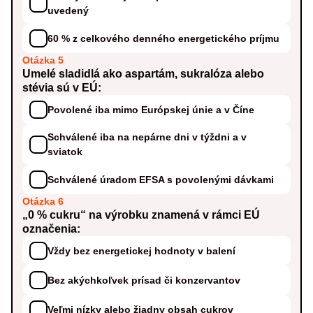
uvedený
60 % z celkového denného energetického príjmu
Otázka 5
Umelé sladidlá ako aspartám, sukralóza alebo
stévia sú v EÚ:
Povolené iba mimo Európskej únie a v Číne
Schválené iba na nepárne dni v týždni a v
sviatok
Schválené úradom EFSA s povolenými dávkami
Otázka 6
„0 % cukru“ na výrobku znamená v rámci EÚ
označenia:
Vždy bez energetickej hodnoty v balení
Bez akýchkoľvek prísad či konzervantov
Veľmi nízky alebo žiadny obsah cukrov