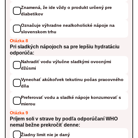
Znamená, že ide vždy o produkt určený pre
diabetikov
Označuje výhradne nealkoholické nápoje na
slovenskom trhu
Otázka 8
Pri sladkých nápojoch sa pre lepšiu hydratáciu
odporúča:
Nahradiť vodu výlučne sladkými ovocnými
džúsmi
Vynechať akúkoľvek tekutinu počas pracovného
dňa
Preferovať vodu a sladké nápoje konzumovať s
mierou
Otázka 9
Príjem soli v strave by podľa odporúčaní WHO
nemal bežne prekročiť denne:
Žiadny limit nie je daný