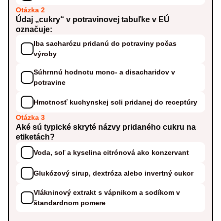
Otázka 2
Údaj „cukry“ v potravinovej tabuľke v EÚ
označuje:
Iba sacharózu pridanú do potraviny počas
výroby
Súhrnnú hodnotu mono- a disacharidov v
potravine
Hmotnosť kuchynskej soli pridanej do receptúry
Otázka 3
Aké sú typické skryté názvy pridaného cukru na
etiketách?
Voda, soľ a kyselina citrónová ako konzervant
Glukózový sirup, dextróza alebo invertný cukor
Vlákninový extrakt s vápnikom a sodíkom v
štandardnom pomere