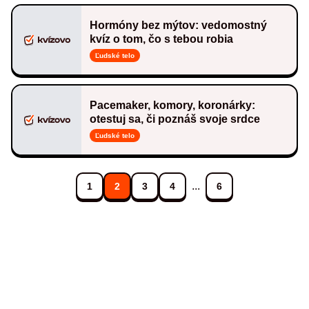
Hormóny bez mýtov: vedomostný
kvíz o tom, čo s tebou robia
Ľudské telo
Pacemaker, komory, koronárky:
otestuj sa, či poznáš svoje srdce
Ľudské telo
...
1
2
3
4
6