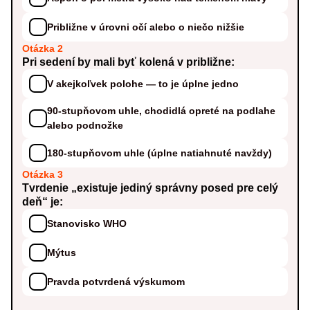
Približne v úrovni očí alebo o niečo nižšie
Otázka 2
Pri sedení by mali byť kolená v približne:
V akejkoľvek polohe — to je úplne jedno
90-stupňovom uhle, chodidlá opreté na podlahe
alebo podnožke
180-stupňovom uhle (úplne natiahnuté navždy)
Otázka 3
Tvrdenie „existuje jediný správny posed pre celý
deň“ je:
Stanovisko WHO
Mýtus
Pravda potvrdená výskumom