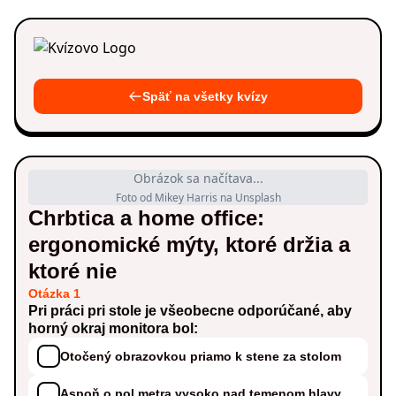
Späť na všetky kvízy
Obrázok sa načítava...
Foto od Mikey Harris na Unsplash
Chrbtica a home office:
ergonomické mýty, ktoré držia a
ktoré nie
Otázka 1
Pri práci pri stole je všeobecne odporúčané, aby
horný okraj monitora bol:
Otočený obrazovkou priamo k stene za stolom
Aspoň o pol metra vysoko nad temenom hlavy