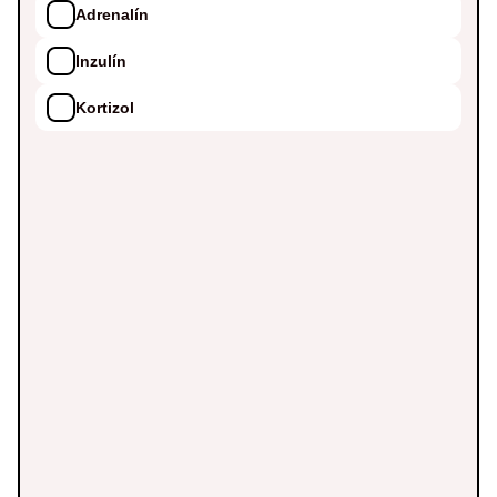
Adrenalín
Inzulín
Kortizol