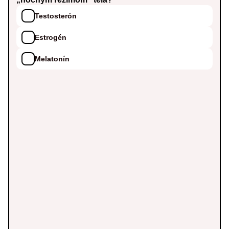
Testosterón
Estrogén
Melatonín