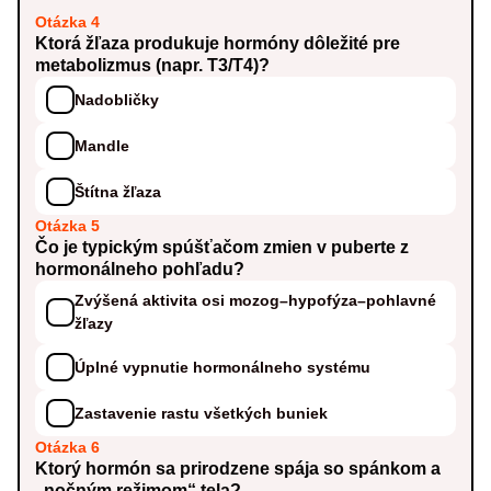
Otázka 4
Ktorá žľaza produkuje hormóny dôležité pre
metabolizmus (napr. T3/T4)?
Nadobličky
Mandle
Štítna žľaza
Otázka 5
Čo je typickým spúšťačom zmien v puberte z
hormonálneho pohľadu?
Zvýšená aktivita osi mozog–hypofýza–pohlavné
žľazy
Úplné vypnutie hormonálneho systému
Zastavenie rastu všetkých buniek
Otázka 6
Ktorý hormón sa prirodzene spája so spánkom a
„nočným režimom“ tela?