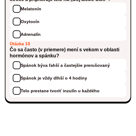
Melatonín
Oxytocín
Adrenalín
Otázka 10
Čo sa často (v priemere) mení s vekom v oblasti
hormónov a spánku?
Spánok býva ľahší a častejšie prerušovaný
Spánok je vždy dlhší o 4 hodiny
Telo prestane tvoriť inzulín u každého