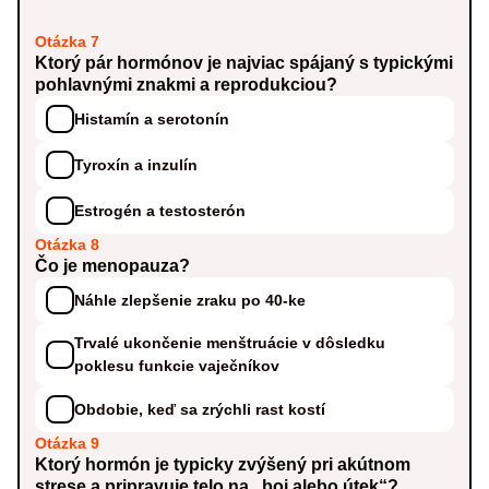
Otázka 7
Ktorý pár hormónov je najviac spájaný s typickými
pohlavnými znakmi a reprodukciou?
Histamín a serotonín
Tyroxín a inzulín
Estrogén a testosterón
Otázka 8
Čo je menopauza?
Náhle zlepšenie zraku po 40-ke
Trvalé ukončenie menštruácie v dôsledku
poklesu funkcie vaječníkov
Obdobie, keď sa zrýchli rast kostí
Otázka 9
Ktorý hormón je typicky zvýšený pri akútnom
strese a pripravuje telo na „boj alebo útek“?