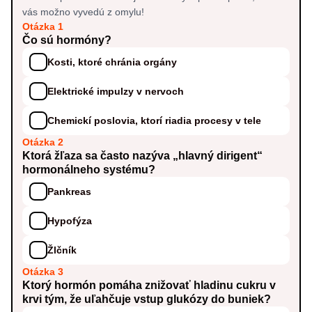
vás možno vyvedú z omylu!
Otázka 1
Čo sú hormóny?
Kosti, ktoré chránia orgány
Elektrické impulzy v nervoch
Chemickí poslovia, ktorí riadia procesy v tele
Otázka 2
Ktorá žľaza sa často nazýva „hlavný dirigent“
hormonálneho systému?
Pankreas
Hypofýza
Žlčník
Otázka 3
Ktorý hormón pomáha znižovať hladinu cukru v
krvi tým, že uľahčuje vstup glukózy do buniek?