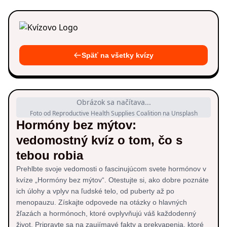
Späť na všetky kvízy
Obrázok sa načítava...
Foto od Reproductive Health Supplies Coalition na Unsplash
Hormóny bez mýtov:
vedomostný kvíz o tom, čo s
tebou robia
Prehlbte svoje vedomosti o fascinujúcom svete hormónov v
kvíze „Hormóny bez mýtov“. Otestujte si, ako dobre poznáte
ich úlohy a vplyv na ľudské telo, od puberty až po
menopauzu. Získajte odpovede na otázky o hlavných
žľazách a hormónoch, ktoré ovplyvňujú váš každodenný
život. Pripravte sa na zaujímavé fakty a prekvapenia, ktoré