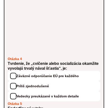
Otázka 4
Tvrdenie, že „cvičenie alebo socializácia okamžite
vyvolajú trvalý nával šťastia“, je:
Záväzné odporúčanie EÚ pre každého
Príliš zjednodušené
Vedecky preukázané v každom detaile
Otázka 5