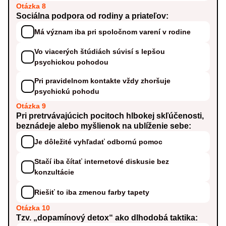
Otázka 8
Sociálna podpora od rodiny a priateľov:
Má význam iba pri spoločnom varení v rodine
Vo viacerých štúdiách súvisí s lepšou
psychickou pohodou
Pri pravidelnom kontakte vždy zhoršuje
psychickú pohodu
Otázka 9
Pri pretrvávajúcich pocitoch hlbokej skľúčenosti,
beznádeje alebo myšlienok na ublíženie sebe:
Je dôležité vyhľadať odbornú pomoc
Stačí iba čítať internetové diskusie bez
konzultácie
Riešiť to iba zmenou farby tapety
Otázka 10
Tzv. „dopamínový detox“ ako dlhodobá taktika: