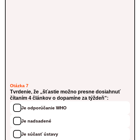
Otázka 7
Tvrdenie, že „šťastie možno presne dosiahnuť
čítaním 4 článkov o dopamíne za týždeň“:
Je odporúčanie WHO
Je nadsadené
Je súčasť ústavy