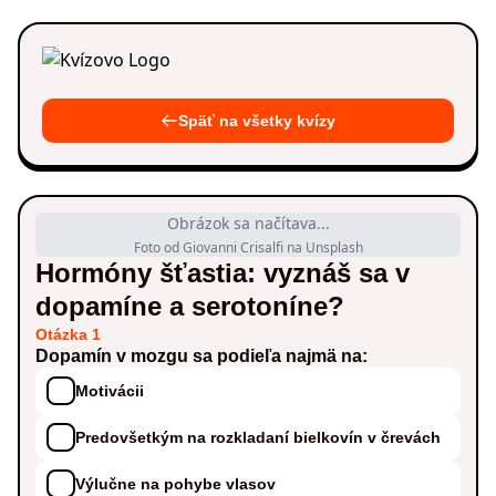
Späť na všetky kvízy
Obrázok sa načítava...
Foto od Giovanni Crisalfi na Unsplash
Hormóny šťastia: vyznáš sa v
dopamíne a serotoníne?
Otázka 1
Dopamín v mozgu sa podieľa najmä na:
Motivácii
Predovšetkým na rozkladaní bielkovín v črevách
Výlučne na pohybe vlasov