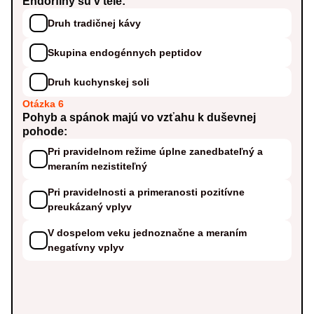
Endorfíny sú v tele:
Druh tradičnej kávy
Skupina endogénnych peptidov
Druh kuchynskej soli
Otázka 6
Pohyb a spánok majú vo vzťahu k duševnej
pohode:
Pri pravidelnom režime úplne zanedbateľný a
meraním nezistiteľný
Pri pravidelnosti a primeranosti pozitívne
preukázaný vplyv
V dospelom veku jednoznačne a meraním
negatívny vplyv