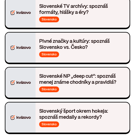
Slovenské TV archívy: spoznáš
formáty, hlášky a éry?
Slovensko
Pivné značky a kultúry: spoznáš
Slovensko vs. Česko?
Slovensko
Slovenské NP „deep cut“: spoznáš
menej známe chodníky a pravidlá?
Slovensko
Slovenský šport okrem hokeja:
spoznáš medaily a rekordy?
Slovensko