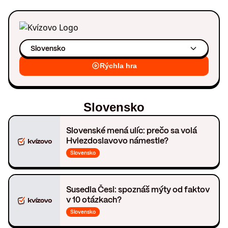
Slovensko
Rýchla hra
Slovensko
Slovenské mená ulíc: prečo sa volá
Hviezdoslavovo námestie?
Slovensko
Susedia Česi: spoznáš mýty od faktov
v 10 otázkach?
Slovensko