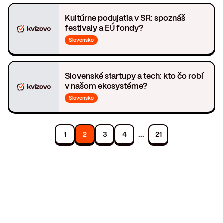
Kultúrne podujatia v SR: spoznáš
festivaly a EÚ fondy?
Slovensko
Slovenské startupy a tech: kto čo robí
v našom ekosystéme?
Slovensko
...
1
2
3
4
21