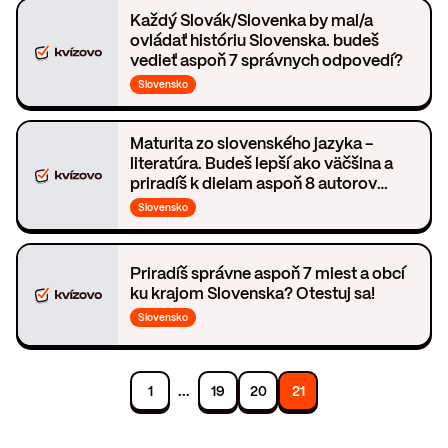
Každý Slovák/Slovenka by mal/a
ovládať históriu Slovenska. budeš
vedieť aspoň 7 správnych odpovedí?
Slovensko
Maturita zo slovenského jazyka -
literatúra. Budeš lepší ako väčšina a
priradíš k dielam aspoň 8 autorov
správne?
Slovensko
Priradíš správne aspoň 7 miest a obcí
ku krajom Slovenska? Otestuj sa!
Slovensko
...
1
19
20
21