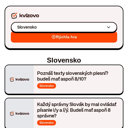
Slovensko
Rýchla hra
Slovensko
Poznáš texty slovenských piesní?
budeš mať aspoň 8/10?
Slovensko
Každý správny Slovák by mal ovládať
písanie i/y a í/ý. Budeš mať aspoň 8
správne?
Slovensko