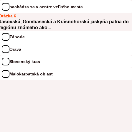
nachádza sa v centre veľkého mesta
Otázka 6
Jasovská, Gombasecká a Krásnohorská jaskyňa patria do
regiónu známeho ako...
Záhorie
Orava
Slovenský kras
Malokarpatská oblasť