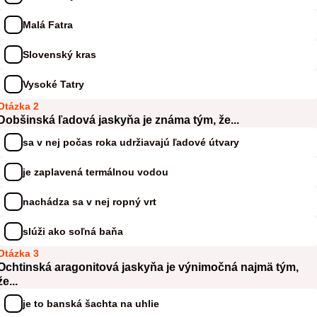
Malá Fatra
Slovenský kras
Vysoké Tatry
Otázka 2
Dobšinská ľadová jaskyňa je známa tým, že...
sa v nej počas roka udržiavajú ľadové útvary
je zaplavená termálnou vodou
nachádza sa v nej ropný vrt
slúži ako soľná baňa
Otázka 3
Ochtinská aragonitová jaskyňa je výnimočná najmä tým,
že...
je to banská šachta na uhlie