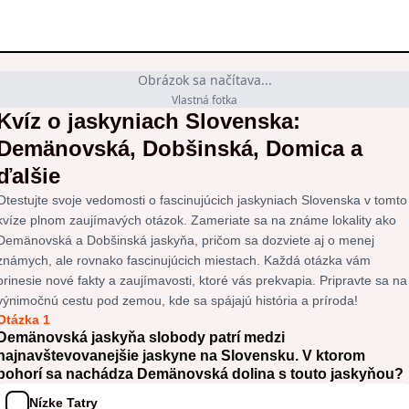
Obrázok sa načítava...
Vlastná fotka
Kvíz o jaskyniach Slovenska:
Demänovská, Dobšinská, Domica a
ďalšie
Otestujte svoje vedomosti o fascinujúcich jaskyniach Slovenska v tomto
kvíze plnom zaujímavých otázok. Zameriate sa na známe lokality ako
Demänovská a Dobšinská jaskyňa, pričom sa dozviete aj o menej
známych, ale rovnako fascinujúcich miestach. Každá otázka vám
prinesie nové fakty a zaujímavosti, ktoré vás prekvapia. Pripravte sa na
výnimočnú cestu pod zemou, kde sa spájajú história a príroda!
Otázka 1
Demänovská jaskyňa slobody patrí medzi
najnavštevovanejšie jaskyne na Slovensku. V ktorom
pohorí sa nachádza Demänovská dolina s touto jaskyňou?
Nízke Tatry