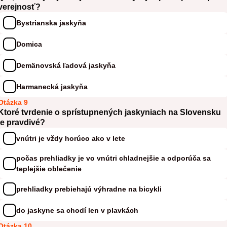
verejnosť?
Bystrianska jaskyňa
Domica
Demänovská ľadová jaskyňa
Harmanecká jaskyňa
Otázka 9
Ktoré tvrdenie o sprístupnených jaskyniach na Slovensku
je pravdivé?
vnútri je vždy horúco ako v lete
počas prehliadky je vo vnútri chladnejšie a odporúča sa
teplejšie oblečenie
prehliadky prebiehajú výhradne na bicykli
do jaskyne sa chodí len v plavkách
Otázka 10