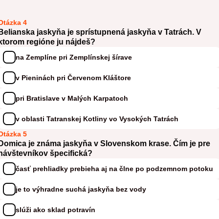
Otázka 4
Belianska jaskyňa je sprístupnená jaskyňa v Tatrách. V
ktorom regióne ju nájdeš?
na Zemplíne pri Zemplínskej šírave
v Pieninách pri Červenom Kláštore
pri Bratislave v Malých Karpatoch
v oblasti Tatranskej Kotliny vo Vysokých Tatrách
Otázka 5
Domica je známa jaskyňa v Slovenskom krase. Čím je pre
návštevníkov špecifická?
časť prehliadky prebieha aj na člne po podzemnom potoku
je to výhradne suchá jaskyňa bez vody
slúži ako sklad potravín