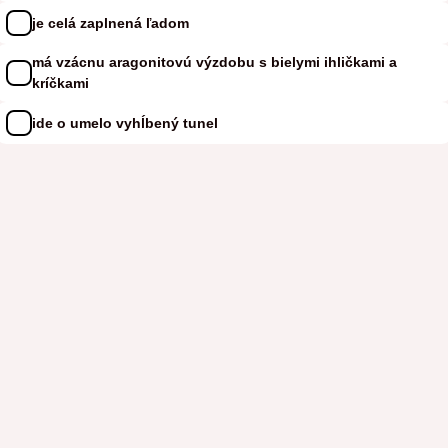
je celá zaplnená ľadom
má vzácnu aragonitovú výzdobu s bielymi ihličkami a
kríčkami
ide o umelo vyhĺbený tunel