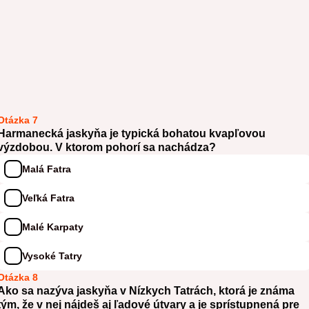
Otázka 7
Harmanecká jaskyňa je typická bohatou kvapľovou
výzdobou. V ktorom pohorí sa nachádza?
Malá Fatra
Veľká Fatra
Malé Karpaty
Vysoké Tatry
Otázka 8
Ako sa nazýva jaskyňa v Nízkych Tatrách, ktorá je známa
tým, že v nej nájdeš aj ľadové útvary a je sprístupnená pre