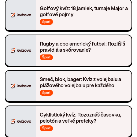
Golfový kvíz: 18 jamiek, turnaje Major a
golfové pojmy
Šport
Rugby alebo americký futbal: Rozlíšiš
pravidlá a skórovanie?
Šport
Smeč, blok, bager: Kvíz z volejbalu a
plážového volejbalu pre každého
Šport
Cyklistický kvíz: Rozoznáš časovku,
pelotón a veľké preteky?
Šport