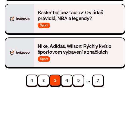
Basketbal bez faulov: Ovládaš
pravidlá, NBA a legendy?
Šport
Nike, Adidas, Wilson: Rýchly kvíz o
športovom vybavení a značkách
Šport
...
1
2
3
4
5
7