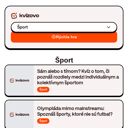
Šport
Rýchla hra
Šport
Sám alebo s tímom? Kvíz o tom, či
poznáš rozdiely medzi individuálnym a
kolektívnym športom
Šport
Olympiáda mimo mainstreamu:
Spoznáš športy, ktoré nie sú futbal?
Šport