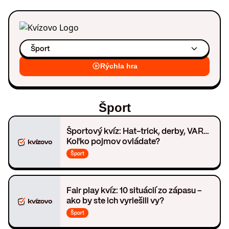
Šport
Rýchla hra
Šport
Športový kvíz: Hat-trick, derby, VAR…
Koľko pojmov ovládate?
Šport
Fair play kvíz: 10 situácií zo zápasu –
ako by ste ich vyriešili vy?
Šport