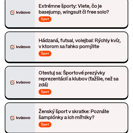
Extrémne športy: Viete, čo je
basejump, wingsuit či free solo?
Šport
Hádzaná, futsal, volejbal: Rýchly kvíz,
v ktorom sa ľahko pomýlite
Šport
Otestuj sa: Športové prezývky
reprezentácií a klubov (ťažšie, než sa
zdá)
Šport
Ženský šport v skratke: Poznáte
šampiónky a ich míľniky?
Šport