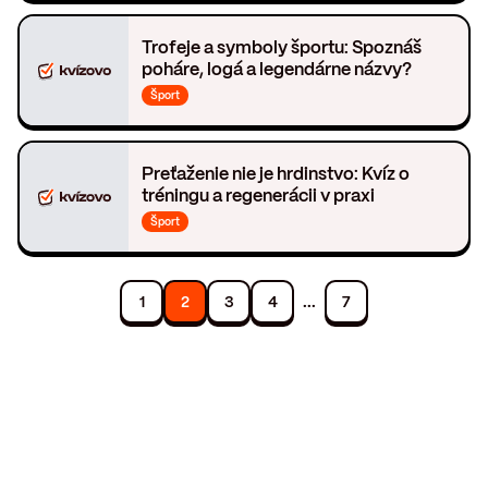
Trofeje a symboly športu: Spoznáš
poháre, logá a legendárne názvy?
Šport
Preťaženie nie je hrdinstvo: Kvíz o
tréningu a regenerácii v praxi
Šport
...
1
2
3
4
7