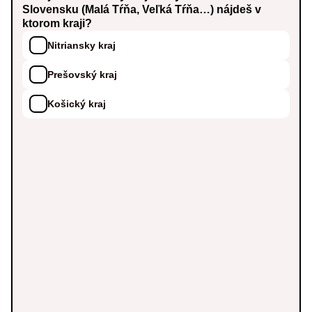
Slovensku (Malá Tŕňa, Veľká Tŕňa…) nájdeš v
ktorom kraji?
Nitriansky kraj
Prešovský kraj
Košický kraj