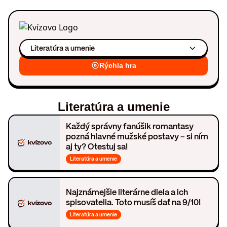
Literatúra a umenie
Rýchla hra
Literatúra a umenie
Každý správny fanúšik romantasy
pozná hlavné mužské postavy – si ním
aj ty? Otestuj sa!
Literatúra a umenie
Najznámejšie literárne diela a ich
spisovatelia. Toto musíš dať na 9/10!
Literatúra a umenie