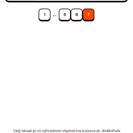
...
1
5
6
7
Celý obsah je vo výhradnom vlastníctve kvizovo.sk. Akékoľvek