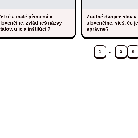
Veľké a malé písmená v
Zradné dvojice slov v
slovenčine: zvládneš názvy
slovenčine: vieš, čo je
tátov, ulíc a inštitúcií?
správne?
...
1
5
6