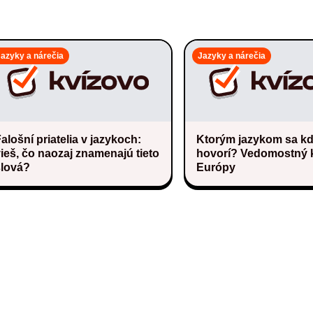
Jazyky a nárečia
Jazyky a nárečia
alošní priatelia v jazykoch:
Ktorým jazykom sa k
ieš, čo naozaj znamenajú tieto
hovorí? Vedomostný k
slová?
Európy