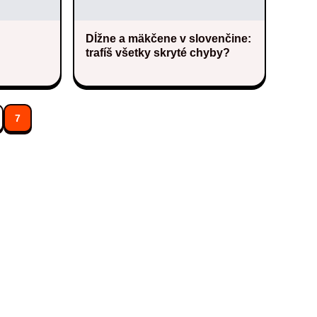
Dĺžne a mäkčene v slovenčine:
trafíš všetky skryté chyby?
7