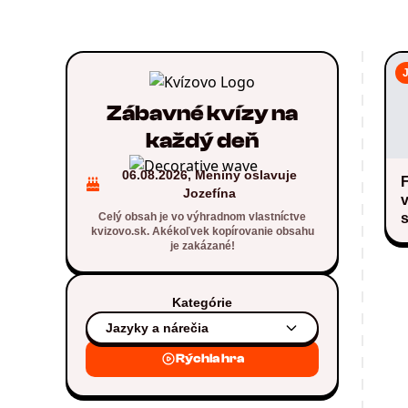
Zábavné kvízy na
každý deň
06.08.2026, Meniny oslavuje
F
Jozefína
v
Celý obsah je vo výhradnom vlastníctve
kvizovo.sk. Akékoľvek kopírovanie obsahu
je zakázané!
Kategórie
Jazyky a nárečia
Rýchla hra