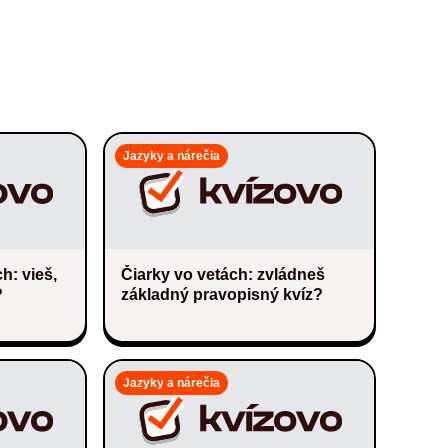
Jazyky a nárečia
h: vieš,
Čiarky vo vetách: zvládneš
?
základný pravopisný kvíz?
Jazyky a nárečia