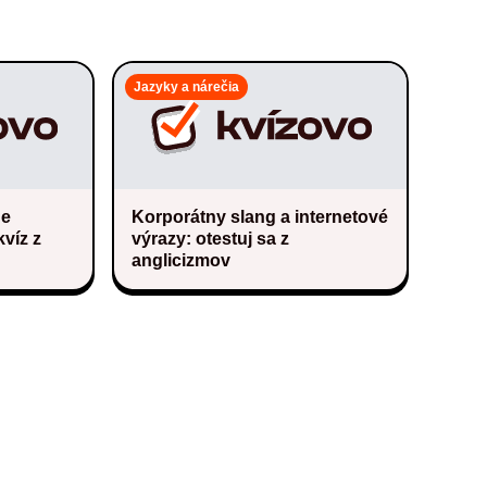
Jazyky a nárečia
de
Korporátny slang a internetové
víz z
výrazy: otestuj sa z
anglicizmov