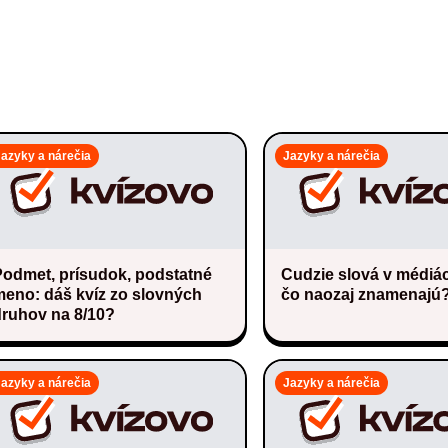
Jazyky a nárečia
Jazyky a nárečia
Podmet, prísudok, podstatné
Cudzie slová v médiác
meno: dáš kvíz zo slovných
čo naozaj znamenajú
druhov na 8/10?
Jazyky a nárečia
Jazyky a nárečia