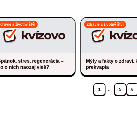
dravie a životný štýl
Zdravie a životný štýl
pánok, stres, regenerácia –
Mýty a fakty o zdraví, 
o o nich naozaj vieš?
prekvapia
...
1
5
6