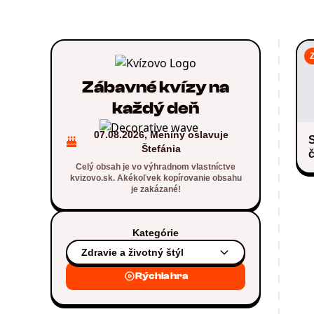
Z
Zábavné kvízy na
každý deň
07.08.2026, Meniny oslavuje
S
Štefánia
č
Celý obsah je vo výhradnom vlastníctve
kvizovo.sk. Akékoľvek kopírovanie obsahu
je zakázané!
Kategórie
Zdravie a životný štýl
Rýchla hra