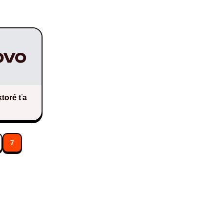
ktoré ťa
7