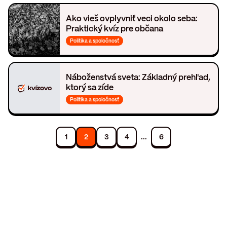
Ako vieš ovplyvniť veci okolo seba:
Praktický kvíz pre občana
Politika a spoločnosť
Náboženstvá sveta: Základný prehľad,
ktorý sa zíde
Politika a spoločnosť
...
1
2
3
4
6