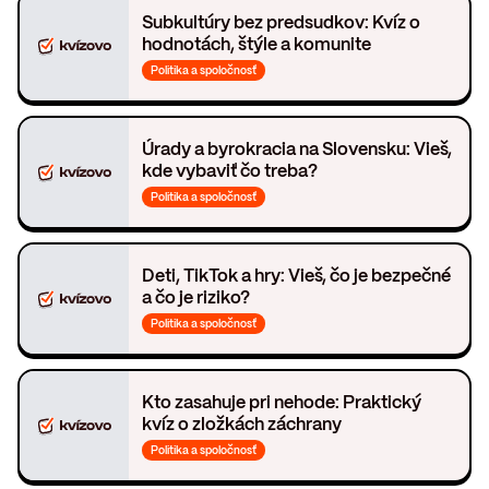
Subkultúry bez predsudkov: Kvíz o
hodnotách, štýle a komunite
Politika a spoločnosť
Úrady a byrokracia na Slovensku: Vieš,
kde vybaviť čo treba?
Politika a spoločnosť
Deti, TikTok a hry: Vieš, čo je bezpečné
a čo je riziko?
Politika a spoločnosť
Kto zasahuje pri nehode: Praktický
kvíz o zložkách záchrany
Politika a spoločnosť