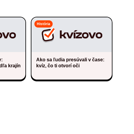
História
y:
Ako sa ľudia presúvali v čase:
ľa krajín
kvíz, čo ti otvorí oči