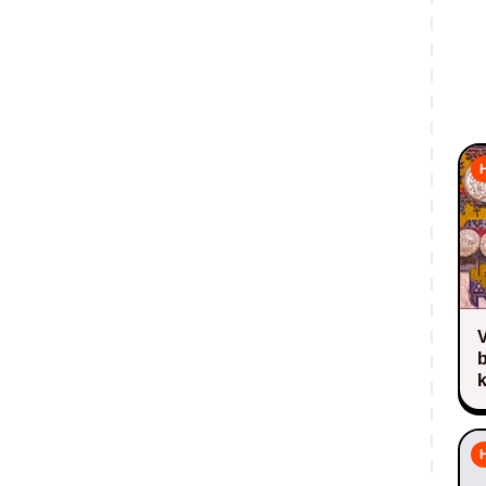
H
V
k
H