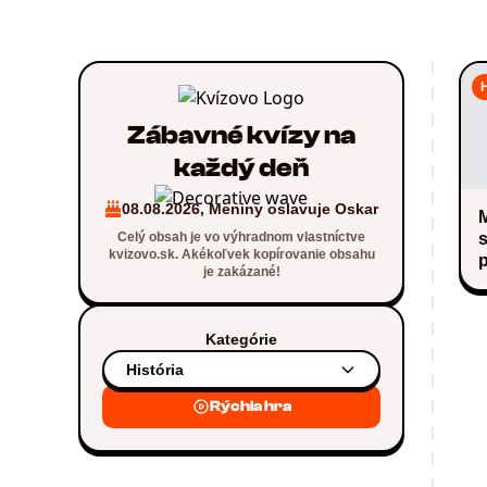
H
Zábavné kvízy na
každý deň
08.08.2026, Meniny oslavuje Oskar
M
Celý obsah je vo výhradnom vlastníctve
kvizovo.sk. Akékoľvek kopírovanie obsahu
je zakázané!
Kategórie
História
Rýchla hra