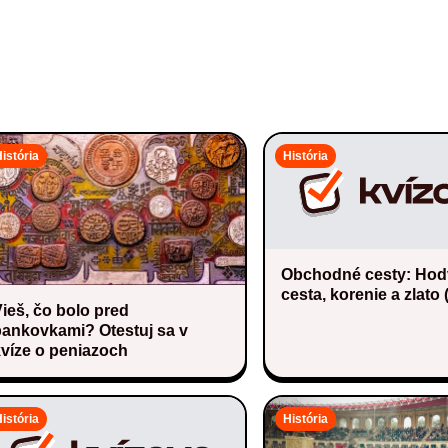
istória
História
Obchodné cesty: Ho
cesta, korenie a zlato 
ieš, čo bolo pred
bankovkami? Otestuj sa v
víze o peniazoch
istória
História