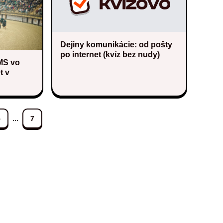
Dejiny komunikácie: od pošty
po internet (kvíz bez nudy)
MS vo
t v
...
5
7