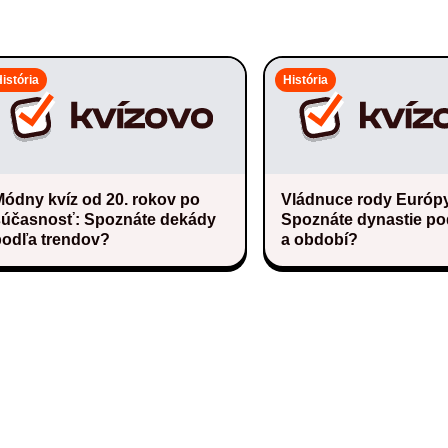
istória
História
ódny kvíz od 20. rokov po
Vládnuce rody Európ
súčasnosť: Spoznáte dekády
Spoznáte dynastie pod
podľa trendov?
a období?