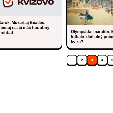
arok, Mozart aj Beatles:
testuj sa, či máš hudobný
Olympiáda, maratón, 
prehľad
futbale: dáš plný poče
kvíze?
1
2
3
4