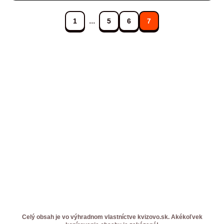
...
1
5
6
7
Celý obsah je vo výhradnom vlastníctve kvizovo.sk. Akékoľvek