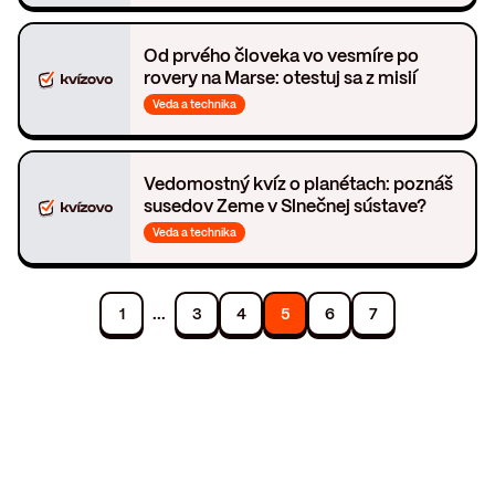
Od prvého človeka vo vesmíre po
rovery na Marse: otestuj sa z misií
Veda a technika
Vedomostný kvíz o planétach: poznáš
susedov Zeme v Slnečnej sústave?
Veda a technika
...
1
3
4
5
6
7