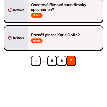
Oscarové filmové soundtracky –
spoznáš ich?
Hudba
Poznáš piesne Karla Gotta?
Hudba
...
1
5
6
7