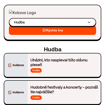
Hudba
Rýchla hra
Hudba
Uhádni, kto naspieval túto slávnu
pieseň
Hudba
Hudobné festivaly a koncerty – poznáš
tie najväčšie?
Hudba