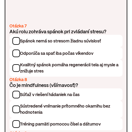
Otázka 7
Akú rolu zohráva spánok pri zvládaní stresu?
Spánok nemá so stresom žiadnu súvislosť
Odporúča sa spať iba počas víkendov
Kvalitný spánok pomáha regenerácii tela aj mysle a
znižuje stres
Otázka 8
Čo je mindfulness (všímavosť)?
Súťaž v riešení hádaniek na čas
Sústredené vnímanie prítomného okamihu bez
hodnotenia
Tréning pamäti pomocou čísel a dátumov