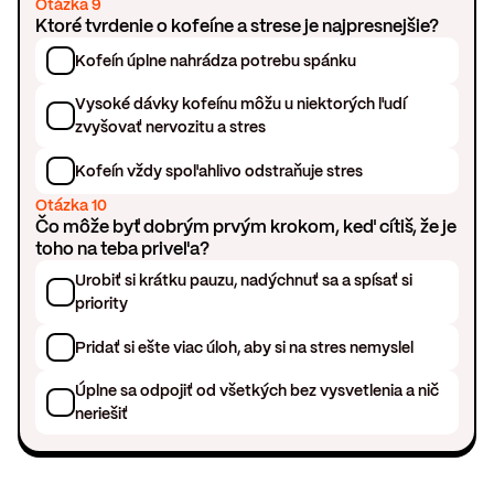
Otázka 9
Ktoré tvrdenie o kofeíne a strese je najpresnejšie?
Kofeín úplne nahrádza potrebu spánku
Vysoké dávky kofeínu môžu u niektorých ľudí
zvyšovať nervozitu a stres
Kofeín vždy spoľahlivo odstraňuje stres
Otázka 10
Čo môže byť dobrým prvým krokom, keď cítiš, že je
toho na teba priveľa?
Urobiť si krátku pauzu, nadýchnuť sa a spísať si
priority
Pridať si ešte viac úloh, aby si na stres nemyslel
Úplne sa odpojiť od všetkých bez vysvetlenia a nič
neriešiť