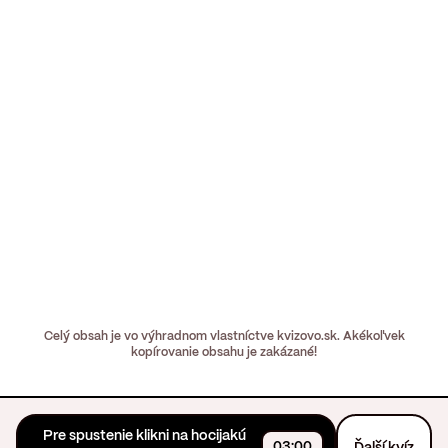
Celý obsah je vo výhradnom vlastníctve kvizovo.sk. Akékoľvek
kopírovanie obsahu je zakázané!
Pre spustenie klikni na hocijakú
03:00
Ďalší kvíz