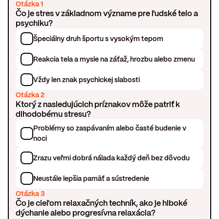
Otázka 1
Čo je stres v základnom význame pre ľudské telo a
psychiku?
Špeciálny druh športu s vysokým tepom
Reakcia tela a mysle na záťaž, hrozbu alebo zmenu
Vždy len znak psychickej slabosti
Otázka 2
Ktorý z nasledujúcich príznakov môže patriť k
dlhodobému stresu?
Problémy so zaspávaním alebo časté budenie v
noci
Zrazu veľmi dobrá nálada každý deň bez dôvodu
Neustále lepšia pamäť a sústredenie
Otázka 3
Čo je cieľom relaxačných techník, ako je hlboké
dýchanie alebo progresívna relaxácia?