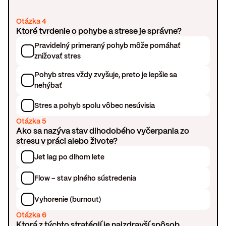
Otázka 4
Ktoré tvrdenie o pohybe a strese je správne?
Pravidelný primeraný pohyb môže pomáhať
znižovať stres
Pohyb stres vždy zvyšuje, preto je lepšie sa
nehýbať
Stres a pohyb spolu vôbec nesúvisia
Otázka 5
Ako sa nazýva stav dlhodobého vyčerpania zo
stresu v práci alebo živote?
Jet lag po dlhom lete
Flow – stav plného sústredenia
Vyhorenie (burnout)
Otázka 6
Ktorá z týchto stratégií je najzdravší spôsob