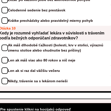
Celodenné sedenie bez prestávok
Krátke prechádzky alebo pravidelný mierny pohyb
Otázka 10
Kedy je rozumné vyhľadať lekára v súvislosti s trávením
podľa bežných odporúčaní zdravotníkov?
Ak máš dlhodobé ťažkosti (bolesti, krv v stolici, výraznú
zmenu stolice alebo chudnutie bez príčiny)
Len ak máš viac ako 80 rokov a nič neje
Len ak si raz dal väčšiu večeru
Nikdy, trávenie sa s lekárom nerieši
Pre spustenie klikni na hocijakú odpoveď