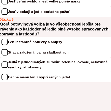
Jesť veľmi rýchlo a jesť veľké porcie naraz
Jesť v pokoji a jedlo poriadne požuť
Otázka 6
Ktorá potravinová voľba je vo všeobecnosti lepšia pre
trávenie ako každodenné jedlo plné vysoko spracovaných
potravín a fastfoodu?
Len instantné polievky a chipsy
Strava založená iba na sladkostiach
Jedlá z jednoduchých surovín: zelenina, ovocie, celozrnné
výrobky, strukoviny
Denné menu len z vyprážaných jedál