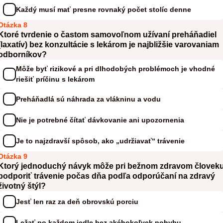
Každý musí mať presne rovnaký počet stolíc denne
Otázka 8
Ktoré tvrdenie o častom samovoľnom užívaní preháňadiel
(laxatív) bez konzultácie s lekárom je najbližšie varovaniam
odborníkov?
Môže byť rizikové a pri dlhodobých problémoch je vhodné
riešiť príčinu s lekárom
Preháňadlá sú náhrada za vlákninu a vodu
Nie je potrebné čítať dávkovanie ani upozornenia
Je to najzdravší spôsob, ako „udržiavať“ trávenie
Otázka 9
Ktorý jednoduchý návyk môže pri bežnom zdravom človek
podporiť trávenie počas dňa podľa odporúčaní na zdravý
životný štýl?
Jesť len raz za deň obrovskú porciu
Ležať po každom jedle bez akéhokoľvek pohybu