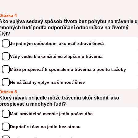
Otázka 4
Ako vplýva sedavý spôsob života bez pohybu na trávenie u
mnohých ľudí podľa odporúčaní odborníkov na životný
štýl?
Je jediným spôsobom, ako mať zdravé črevá
Vždy vedie k okamžitému zlepšeniu trávenia
Môže prispievať k spomaleniu trávenia a pocitu ťažoby
Nemá žiadny vplyv na činnosť čriev
Otázka 5
Ktorý návyk pri jedle môže tráveniu skôr škodiť ako
prospievať u mnohých ľudí?
Mať pravidelné menšie jedlá počas dňa
Dopriať si čas na jedlo bez stresu