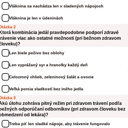
Vláknina sa nachádza len v sladených nápojoch
Vláknina je len v údeninách
Otázka 2
Ktorá kombinácia jedál pravdepodobne podporí zdravé
trávenie viac ako ostatné možnosti (pri bežnom zdravom
človeku)?
Len biele pečivo bez oblohy
Len vyprážaný syr a hranolky každý deň
Celozrnný chlieb, zeleninový šalát a ovocie
Veľká porcia sladkostí bez iného jedla
Otázka 3
Akú úlohu zohráva pitný režim pri zdravom trávení podľa
bežných odporúčaní odborníkov (pri zdravom človeku bez
obmedzení od lekára)?
Treba piť len sladké nápoje, aby trávenie fungovalo