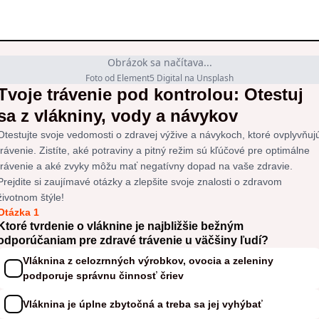
Obrázok sa načítava...
Foto od Element5 Digital na Unsplash
Tvoje trávenie pod kontrolou: Otestuj
sa z vlákniny, vody a návykov
Otestujte svoje vedomosti o zdravej výžive a návykoch, ktoré ovplyvňuj
trávenie. Zistíte, aké potraviny a pitný režim sú kľúčové pre optimálne
trávenie a aké zvyky môžu mať negatívny dopad na vaše zdravie.
Prejdite si zaujímavé otázky a zlepšite svoje znalosti o zdravom
životnom štýle!
Otázka 1
Ktoré tvrdenie o vláknine je najbližšie bežným
odporúčaniam pre zdravé trávenie u väčšiny ľudí?
Vláknina z celozrnných výrobkov, ovocia a zeleniny
podporuje správnu činnosť čriev
Vláknina je úplne zbytočná a treba sa jej vyhýbať