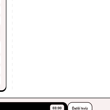
03:00
Ďalší kvíz