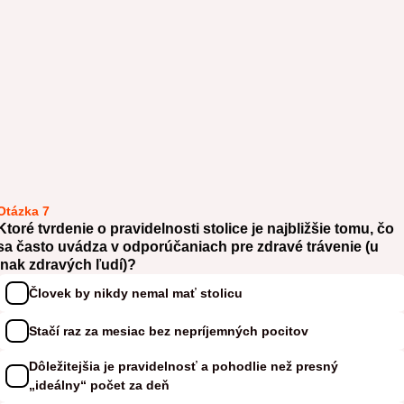
Otázka 7
Ktoré tvrdenie o pravidelnosti stolice je najbližšie tomu, čo
sa často uvádza v odporúčaniach pre zdravé trávenie (u
inak zdravých ľudí)?
Človek by nikdy nemal mať stolicu
Stačí raz za mesiac bez nepríjemných pocitov
Dôležitejšia je pravidelnosť a pohodlie než presný
„ideálny“ počet za deň