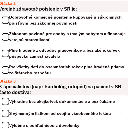
Otázka 2
Verejné zdravotné poistenie v SR je:
Dobrovoľné komerčné poistenie kupované u súkromných
poisťovní bez zákonnej povinnosti
Zákonom povinné pre osoby s trvalým pobytom a financuje
verejnú starostlivosť
Plne hradené z odvodov pracovníkov a bez akéhokoľvek
príspevku zamestnávateľa
Pre všetky deti do osemnástich rokov plne hradené priamo
zo štátneho rozpočtu
Otázka 3
K špecialistovi (napr. kardiológ, ortopéd) sa pacient v SR
často dostáva:
Výhradne bez akejkoľvek dokumentácie a bez čakárne
S výmenným lístkom od svojho všeobecného lekára
Výlučne s pohľadnicou z dovolenky