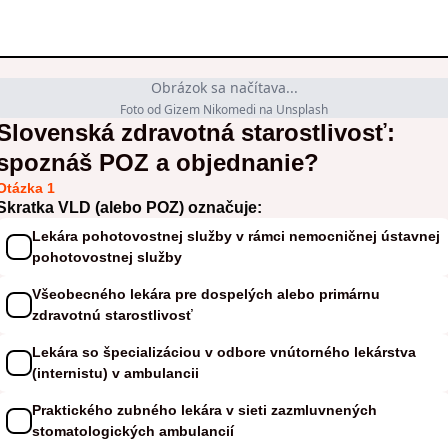
Obrázok sa načítava...
Foto od Gizem Nikomedi na Unsplash
Slovenská zdravotná starostlivosť:
spoznáš POZ a objednanie?
Otázka 1
Skratka VLD (alebo POZ) označuje:
Lekára pohotovostnej služby v rámci nemocničnej ústavnej
pohotovostnej služby
Všeobecného lekára pre dospelých alebo primárnu
zdravotnú starostlivosť
Lekára so špecializáciou v odbore vnútorného lekárstva
(internistu) v ambulancii
Praktického zubného lekára v sieti zazmluvnených
stomatologických ambulancií