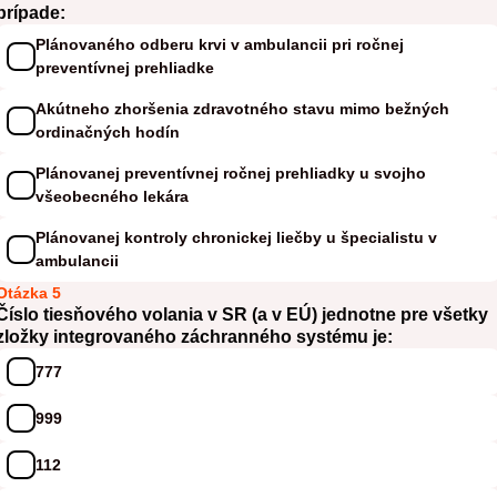
prípade:
Plánovaného odberu krvi v ambulancii pri ročnej
preventívnej prehliadke
Akútneho zhoršenia zdravotného stavu mimo bežných
ordinačných hodín
Plánovanej preventívnej ročnej prehliadky u svojho
všeobecného lekára
Plánovanej kontroly chronickej liečby u špecialistu v
ambulancii
Otázka 5
Číslo tiesňového volania v SR (a v EÚ) jednotne pre všetky
zložky integrovaného záchranného systému je:
777
999
112