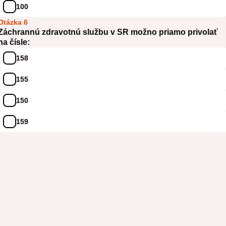
100
Otázka 6
Záchrannú zdravotnú službu v SR možno priamo privolať
na čísle:
158
155
150
159