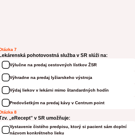
Otázka 7
Lekárenská pohotovostná služba v SR slúži na:
Výlučne na predaj cestovných lístkov ŽSR
Výhradne na predaj lyžiarskeho výstroja
Výdaj liekov v lekárni mimo štandardných hodín
Predovšetkým na predaj kávy v Centrum point
Otázka 8
Tzv. „eRecept“ v SR umožňuje:
Vystavenie čistého predpisu, ktorý si pacient sám doplní
názvom konkrétneho lieku