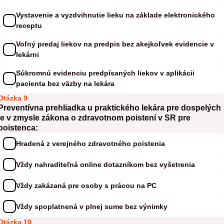
Vystavenie a vyzdvihnutie lieku na základe elektronického
receptu
Voľný predaj liekov na predpis bez akejkoľvek evidencie v
lekárni
Súkromnú evidenciu predpísaných liekov v aplikácii
pacienta bez väzby na lekára
Otázka 9
Preventívna prehliadka u praktického lekára pre dospelých
je v zmysle zákona o zdravotnom poistení v SR pre
poistenca:
Hradená z verejného zdravotného poistenia
Vždy nahraditeľná online dotazníkom bez vyšetrenia
Vždy zakázaná pre osoby s prácou na PC
Vždy spoplatnená v plnej sume bez výnimky
Otázka 10