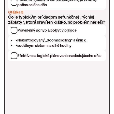
počas celého dňa
Otázka 3
Čo je typickým príkladom nefunkčnej „rýchlej
záplaty“, ktorá uľaví len krátko, no problém nerieši?
Pravidelný pohyb a pobyt v prírode
Nekontrolovaný „doomscrolling“ a únik k
sociálnym sieťam na dlhé hodiny
Efektívne a logické plánovanie nasledujúceho dňa