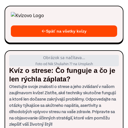
Späť na všetky kvízy
Obrázok sa načítava...
Foto od Nik Shuliahin ?? na Unsplash
Kvíz o strese: Čo funguje a čo je
len rýchla záplata?
Otestujte svoje znalosti o strese a jeho zvládaní v našom
zaujímavom kvíze! Zistíte, aké techniky skutočne fungujú
a ktoré len dočasne zakrývajú problémy. Odpovedajte na
otázky týkajúce sa akútneho napätia, asertivity a
dlhodobých vplyvov stresu na vaše zdravie. Pripravte sa
na objavovanie účinných stratégií, ktoré vám pomôžu
zlepšiť váš životný štýl!