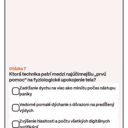
Otázka 7
Ktorá technika patrí medzi najúčinnejšiu „prvú
pomoc“ na fyziologické upokojenie tela?
Zadržanie dychu na viac ako minútu počas nástupu
paniky
Vedomé pomalé dýchanie s dôrazom na predĺžený
výdych
Zvýšenie hlasitosti a počtu všetkých digitálnych
notifikácií