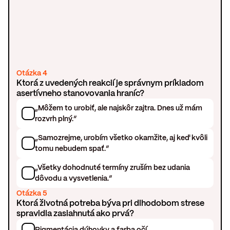
Otázka 4
Ktorá z uvedených reakcií je správnym príkladom
asertívneho stanovovania hraníc?
„Môžem to urobiť, ale najskôr zajtra. Dnes už mám
rozvrh plný.“
„Samozrejme, urobím všetko okamžite, aj keď kvôli
tomu nebudem spať.“
„Všetky dohodnuté termíny zruším bez udania
dôvodu a vysvetlenia.“
Otázka 5
Ktorá životná potreba býva pri dlhodobom strese
spravidla zasiahnutá ako prvá?
Pigmentácia dúhovky a farba očí