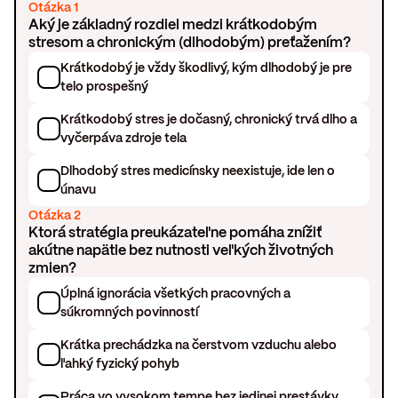
Otázka 1
Aký je základný rozdiel medzi krátkodobým
stresom a chronickým (dlhodobým) preťažením?
Krátkodobý je vždy škodlivý, kým dlhodobý je pre
telo prospešný
Krátkodobý stres je dočasný, chronický trvá dlho a
vyčerpáva zdroje tela
Dlhodobý stres medicínsky neexistuje, ide len o
únavu
Otázka 2
Ktorá stratégia preukázateľne pomáha znížiť
akútne napätie bez nutnosti veľkých životných
zmien?
Úplná ignorácia všetkých pracovných a
súkromných povinností
Krátka prechádzka na čerstvom vzduchu alebo
ľahký fyzický pohyb
Práca vo vysokom tempe bez jedinej prestávky