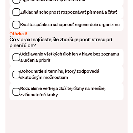
Základná schopnosť rozpoznávať písmená a čítať
Kvalita spánku a schopnosť regenerácie organizmu
Otázka 6
Čo v praxi najčastejšie zhoršuje pocit stresu pri
plnení úloh?
Udržiavanie všetkých úloh len v hlave bez zoznamu
a určenia priorít
Dohodnutie si termínu, ktorý zodpovedá
skutočným možnostiam
Rozdelenie veľkej a zložitej úlohy na menšie,
zvládnuteľné kroky