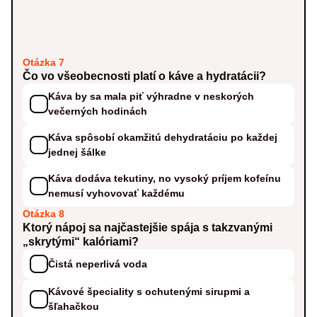
Otázka 7
Čo vo všeobecnosti platí o káve a hydratácii?
Káva by sa mala piť výhradne v neskorých
večerných hodinách
Káva spôsobí okamžitú dehydratáciu po každej
jednej šálke
Káva dodáva tekutiny, no vysoký príjem kofeínu
nemusí vyhovovať každému
Otázka 8
Ktorý nápoj sa najčastejšie spája s takzvanými
„skrytými“ kalóriami?
Čistá neperlivá voda
Kávové špeciality s ochutenými sirupmi a
šľahačkou