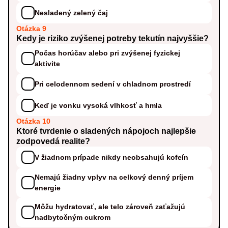
Nesladený zelený čaj
Otázka 9
Kedy je riziko zvýšenej potreby tekutín najvyššie?
Počas horúčav alebo pri zvýšenej fyzickej
aktivite
Pri celodennom sedení v chladnom prostredí
Keď je vonku vysoká vlhkosť a hmla
Otázka 10
Ktoré tvrdenie o sladených nápojoch najlepšie
zodpovedá realite?
V žiadnom prípade nikdy neobsahujú kofeín
Nemajú žiadny vplyv na celkový denný príjem
energie
Môžu hydratovať, ale telo zároveň zaťažujú
nadbytočným cukrom