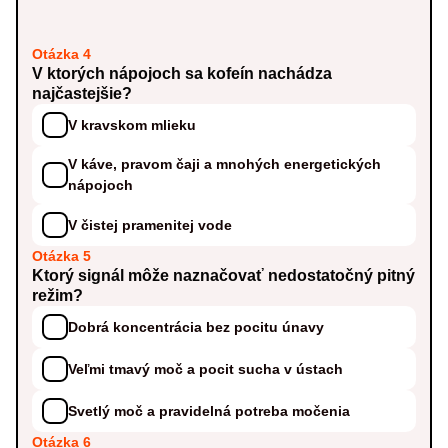
Otázka 4
V ktorých nápojoch sa kofeín nachádza
najčastejšie?
V kravskom mlieku
V káve, pravom čaji a mnohých energetických
nápojoch
V čistej pramenitej vode
Otázka 5
Ktorý signál môže naznačovať nedostatočný pitný
režim?
Dobrá koncentrácia bez pocitu únavy
Veľmi tmavý moč a pocit sucha v ústach
Svetlý moč a pravidelná potreba močenia
Otázka 6