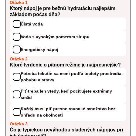
Otázka 1
Ktorý nápoj je pre bežnú hydratáciu najlepším
základom počas dňa?
Čistá voda
Voda s vysokým pomerom sirupu
Energetický nápoj
Otázka 2
Ktoré tvrdenie o pitnom režime je najpresnejšie?
Potreba tekutín sa mení podľa teploty prostredia,
pohybu a stravy
Piť treba len vtedy, keď pociťujete extrémny
smäd
Každý musí piť presne rovnaké množstvo bez
ohľadu na okolnosti
Otázka 3
Čo je typickou nevýhodou sladených nápojov pri
ich častom pití?