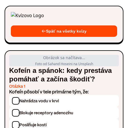
Späť na všetky kvízy
Obrázok sa načítava...
Foto od Sahand Hoseini na Unsplash
Kofeín a spánok: kedy prestáva
pomáhať a začína škodiť?
Otázka 1
Kofeín pôsobí v tele primárne tým, že:
Nahrádza vodu v krvi
Blokuje receptory adenozínu
Posilňuje kosti