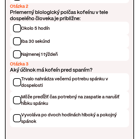
Otázka 2
Priemerný biologický polčas kofeínu v tele
dospelého človeka je približne:
Okolo 5 hodín
Iba 30 sekúnd
Najmenej 1 týždeň
Otázka 3
Aký účinok má kofeín pred spaním?
Trvalo nahrádza večernú potrebu spánku v
dospelosti
Môže predĺžiť čas potrebný na zaspatie a narušiť
hĺbku spánku
Vyvoláva po dvoch hodinách hlboký a pokojný
spánok