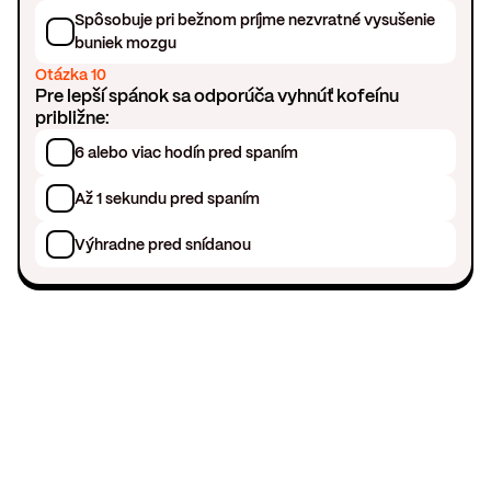
Spôsobuje pri bežnom príjme nezvratné vysušenie
buniek mozgu
Otázka 10
Pre lepší spánok sa odporúča vyhnúť kofeínu
približne:
6 alebo viac hodín pred spaním
Až 1 sekundu pred spaním
Výhradne pred snídanou