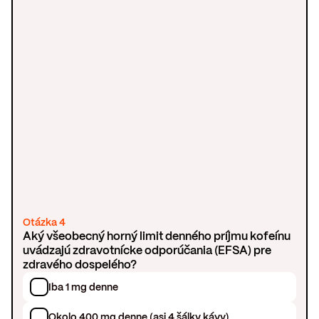
Otázka 4
Aký všeobecný horný limit denného príjmu kofeínu
uvádzajú zdravotnícke odporúčania (EFSA) pre
zdravého dospelého?
Iba 1 mg denne
Okolo 400 mg denne (asi 4 šálky kávy)