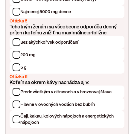
Najmenej 5000 mg denne
Otázka 5
Tehotným ženám sa všeobecne odporúča denný
príjem kofeínu znížiť na maximálne približne:
Bez akýchkoľvek odporúčaní
200 mg
5 g
Otázka 6
Kofeín sa okrem kávy nachádza aj v:
Predovšetkým v citrusoch a v hroznovej šťave
Hlavne v ovocných vodách bez bublín
Čaji, kakau, kolových nápojoch a energetických
nápojoch