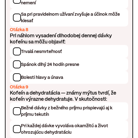
nemení
Sa pri pravidelnom užívaní zvyšuje a účinok môže
klesať
Otázka 8
Pri náhlom vysadení dlhodobej dennej dávky
kofeínu sa môžu objaviť:
Trvalá nesmrteľnosť
Spánok dlhý 24 hodín presne
Bolesti hlavy a únava
Otázka 9
Kofeín a dehydratácia — známy mýtus tvrdí, že
kofeín výrazne dehydratuje. V skutočnosti:
Bežné dávky z bežného príjmu prispievajú aj k
príjmu tekutín
Pri každej dávke vyvoláva okamžitú a život
ohrozujúcu dehydratáciu