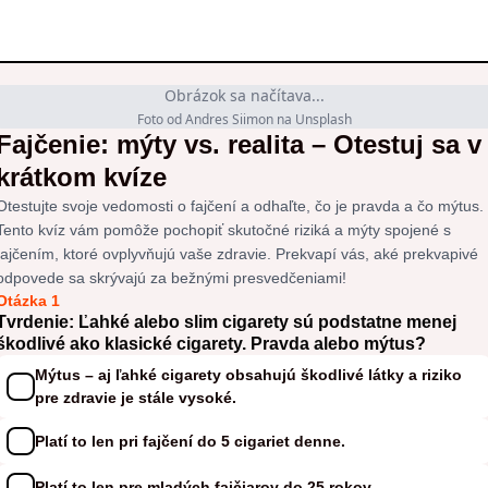
Obrázok sa načítava...
Foto od Andres Siimon na Unsplash
Fajčenie: mýty vs. realita – Otestuj sa v
krátkom kvíze
Otestujte svoje vedomosti o fajčení a odhaľte, čo je pravda a čo mýtus.
Tento kvíz vám pomôže pochopiť skutočné riziká a mýty spojené s
fajčením, ktoré ovplyvňujú vaše zdravie. Prekvapí vás, aké prekvapivé
odpovede sa skrývajú za bežnými presvedčeniami!
Otázka 1
Tvrdenie: Ľahké alebo slim cigarety sú podstatne menej
škodlivé ako klasické cigarety. Pravda alebo mýtus?
Mýtus – aj ľahké cigarety obsahujú škodlivé látky a riziko
pre zdravie je stále vysoké.
Platí to len pri fajčení do 5 cigariet denne.
Platí to len pre mladých fajčiarov do 25 rokov.