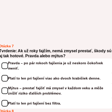
Otázka 7
Tvrdenie: Ak už roky fajčím, nemá zmysel prestať, škody sú
aj tak hotové. Pravda alebo mýtus?
Pravda – po pár rokoch fajčenia je už neskoro čokoľvek
meniť.
Platí to len pri fajčení viac ako dvoch krabičiek denne.
Mýtus – prestať fajčiť má zmysel v každom veku a môže
znížiť riziko ďalších problémov.
Platí to len pri fajčení bez filtra.
Otázka 8