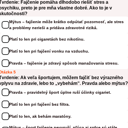
Tvrdenie: Fajčenie pomáha dlhodobo riešiť stres a
psychiku, preto je pre mňa vlastne dobré. Ako to je v
skutočnosti?
Mýtus – fajčenie môže krátko odpútať pozornosť, ale stres
a problémy nerieši a pridáva zdravotné riziká.
Platí to len pri cigaretách bez nikotínu.
Platí to len pri fajčení vonku na vzduchu.
Pravda – fajčenie je zdravý spôsob manažovania stresu.
Otázka 5
Tvrdenie: Ak veľa športujem, môžem fajčiť bez výrazného
vplyvu na zdravie, lebo to „vybehám“. Pravda alebo mýtus?
Pravda – pravidelný šport úplne ruší účinky cigariet.
Platí to len pri fajčení bez filtra.
Platí to len, ak behám maratóny.
Mýtus – šport fajčenie nevyruší, pľúca aj srdce sú stále