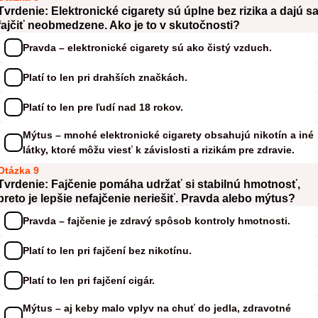
Tvrdenie: Elektronické cigarety sú úplne bez rizika a dajú s
fajčiť neobmedzene. Ako je to v skutočnosti?
Pravda – elektronické cigarety sú ako čistý vzduch.
Platí to len pri drahších značkách.
Platí to len pre ľudí nad 18 rokov.
Mýtus – mnohé elektronické cigarety obsahujú nikotín a iné
látky, ktoré môžu viesť k závislosti a rizikám pre zdravie.
Otázka 9
Tvrdenie: Fajčenie pomáha udržať si stabilnú hmotnosť,
preto je lepšie nefajčenie neriešiť. Pravda alebo mýtus?
Pravda – fajčenie je zdravý spôsob kontroly hmotnosti.
Platí to len pri fajčení bez nikotínu.
Platí to len pri fajčení cigár.
Mýtus – aj keby malo vplyv na chuť do jedla, zdravotné