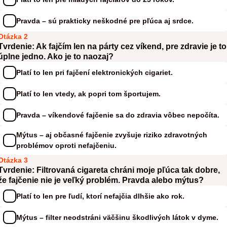
Pravda – sú prakticky neškodné pre pľúca aj srdce.
Otázka 2
Tvrdenie: Ak fajčím len na párty cez víkend, pre zdravie je to
úplne jedno. Ako je to naozaj?
Platí to len pri fajčení elektronických cigariet.
Platí to len vtedy, ak popri tom športujem.
Pravda – víkendové fajčenie sa do zdravia vôbec nepočíta.
Mýtus – aj občasné fajčenie zvyšuje riziko zdravotných
problémov oproti nefajčeniu.
Otázka 3
Tvrdenie: Filtrovaná cigareta chráni moje pľúca tak dobre,
že fajčenie nie je veľký problém. Pravda alebo mýtus?
Platí to len pre ľudí, ktorí nefajčia dlhšie ako rok.
Mýtus – filter neodstráni väčšinu škodlivých látok v dyme.