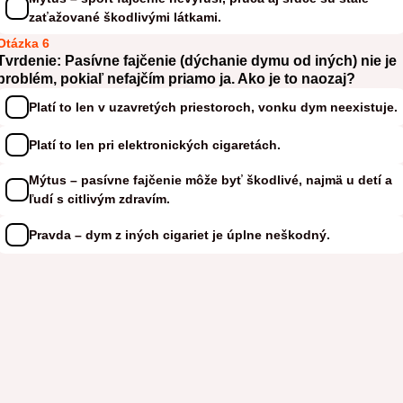
zaťažované škodlivými látkami.
Otázka 6
Tvrdenie: Pasívne fajčenie (dýchanie dymu od iných) nie je
problém, pokiaľ nefajčím priamo ja. Ako je to naozaj?
Platí to len v uzavretých priestoroch, vonku dym neexistuje.
Platí to len pri elektronických cigaretách.
Mýtus – pasívne fajčenie môže byť škodlivé, najmä u detí a
ľudí s citlivým zdravím.
Pravda – dym z iných cigariet je úplne neškodný.