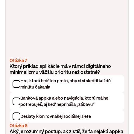
Otázka 7
Ktorý príklad aplikácie má v rámci digitálneho
minimalizmu väčšiu prioritu než ostatné?
Hra, ktorú hráš len preto, aby si si skrátil každú
minútu čakania
Banková appka alebo navigácia, ktorú reálne
potrebuješ, aj keď neprináša „zábavu“
Desiaty klon rovnakej sociálnej siete
Otázka 8
Aký je rozumný postup, ak zistíš, že ťa nejaká appka