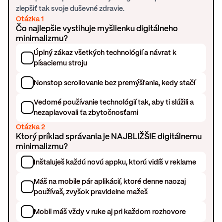
zlepšiť tak svoje duševné zdravie.
Otázka 1
Čo najlepšie vystihuje myšlienku digitálneho
minimalizmu?
Úplný zákaz všetkých technológií a návrat k
písaciemu stroju
Nonstop scrollovanie bez premýšľania, kedy stačí
Vedomé používanie technológií tak, aby ti slúžili a
nezaplavovali ťa zbytočnosťami
Otázka 2
Ktorý príklad správania je NAJBLIŽŠIE digitálnemu
minimalizmu?
Inštaluješ každú novú appku, ktorú vidíš v reklame
Máš na mobile pár aplikácií, ktoré denne naozaj
používaš, zvyšok pravidelne mažeš
Mobil máš vždy v ruke aj pri každom rozhovore