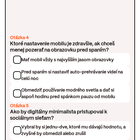
Otázka 4
Ktoré nastavenie mobilu je zdravšie, ak chceš
menej pozerať na obrazovku pred spaním?
Mať mobil vždy s najvyšším jasom obrazovky
Pred spaním si nastaviť auto-prehrávanie videí na
celú noc
Obmedziť používanie modrého svetla a dať si
aspoň hodinu pred spánkom pauzu od mobilu
Otázka 5
Ako by digitálny minimalista pristupoval k
sociálnym sieťam?
Vybral by si jednu-dve, ktoré mu dávajú hodnotu, a
zvyšné by obmedzil alebo zrušil