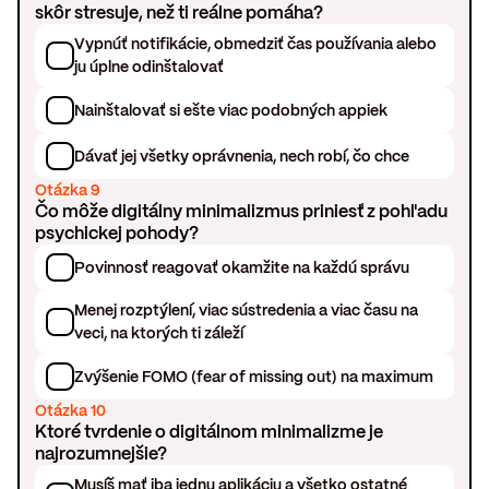
skôr stresuje, než ti reálne pomáha?
Vypnúť notifikácie, obmedziť čas používania alebo
ju úplne odinštalovať
Nainštalovať si ešte viac podobných appiek
Dávať jej všetky oprávnenia, nech robí, čo chce
Otázka 9
Čo môže digitálny minimalizmus priniesť z pohľadu
psychickej pohody?
Povinnosť reagovať okamžite na každú správu
Menej rozptýlení, viac sústredenia a viac času na
veci, na ktorých ti záleží
Zvýšenie FOMO (fear of missing out) na maximum
Otázka 10
Ktoré tvrdenie o digitálnom minimalizme je
najrozumnejšie?
Musíš mať iba jednu aplikáciu a všetko ostatné