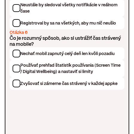
Neustále by sledoval všetky notifikácie v reálnom
čase
Registroval by sa na všetkých, aby mu nič neušlo
Otázka 6
Čo je rozumný spôsob, ako si ustrážiť čas strávený
na mobile?
Nechať mobil zapnutý celý deň len kvôli pozadiu
Používať prehľad štatistík používania (Screen Time
/ Digital Wellbeing) a nastaviť si limity
Zvyšovať si zámerne čas strávený v každej appke