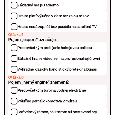
Základná hra je zadarmo
Hra sa platí výlučne v zlate raz za 50 rokov
Hra sa nedá zapnúť bez paušálu na satelitnú TV
Otázka 5
Pojem „esport“ označuje:
Predovšetkým prebíjanie hokejovou palicou
Súťažné hranie videohier na profesionálnej úrovni
Výhradne klasický kanoistický pretek na Dunaji
Otázka 6
Pojem „herný engine“ znamená:
Predovšetkým turbína vodnej elektrárne
Výlučne parná lokomotíva v múzeu
Softvérový rámec, na ktorom sú postavené hry