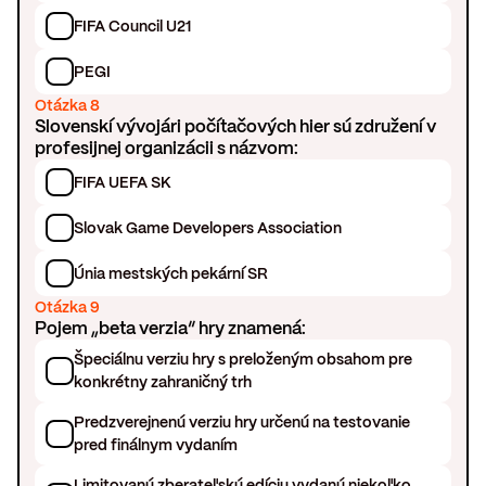
FIFA Council U21
PEGI
Otázka 8
Slovenskí vývojári počítačových hier sú združení v
profesijnej organizácii s názvom:
FIFA UEFA SK
Slovak Game Developers Association
Únia mestských pekární SR
Otázka 9
Pojem „beta verzia“ hry znamená:
Špeciálnu verziu hry s preloženým obsahom pre
konkrétny zahraničný trh
Predzverejnenú verziu hry určenú na testovanie
pred finálnym vydaním
Limitovanú zberateľskú edíciu vydanú niekoľko