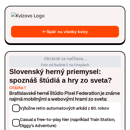
Späť na všetky kvízy
Obrázok sa načítava...
Foto od Nadine E na Unsplash
Slovenský herný priemysel:
spoznáš štúdiá a hry zo sveta?
Otázka 1
Bratislavské herné štúdio Pixel Federation je známe
najmä mobilnými a webovými hrami zo sveta:
Výlučne retro automatových arkád z 80. rokov
Casual a free-to-play hier (napríklad Train Station,
Diggy's Adventure)