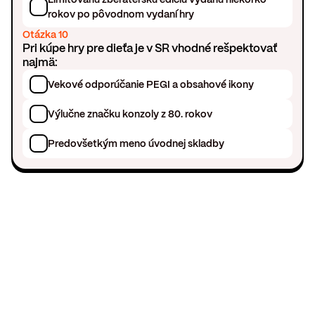
rokov po pôvodnom vydaní hry
Otázka 10
Pri kúpe hry pre dieťa je v SR vhodné rešpektovať
najmä:
Vekové odporúčanie PEGI a obsahové ikony
Výlučne značku konzoly z 80. rokov
Predovšetkým meno úvodnej skladby