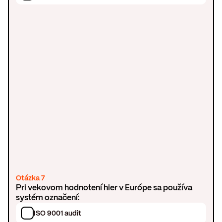
Otázka 7
Pri vekovom hodnotení hier v Európe sa používa
systém označení:
ISO 9001 audit