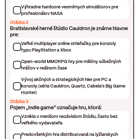
Výhradne hardcore vesmírnych simulátorov pre
profesionálov NASA
Otázka 2
Bratislavské herné štúdio Cauldron je známe hlavne
pre:
Veľké multiplayer online strieľačky pre konzoly
typu PlayStation a Xbox
Open-world MMORPG hry pre milióny súbežných
hráčov v reálnom čase
Vývoj akčných a strategických hier pre PC a
konzoly (séria Cauldron, Quartz, Cabela's Big Game
Hunter)
Otázka 3
Pojem „indie game“ označuje hru, ktorá:
Vznikla v menšom nezávislom štúdiu, často bez
veľkého vydavateľa
Predovšetkým hra distribuovaná na lyžiarskych