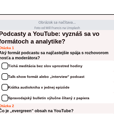
Obrázok sa načítava...
Foto od Will Francis na Unsplash
Podcasty a YouTube: vyznáš sa vo
formátoch a analytike?
Otázka 1
Aký formát podcastu sa najčastejšie spája s rozhovorom
hosťa a moderátora?
Tichá meditácia bez slov uprostred hodiny
Talk-show formát alebo „interview“ podcast
Krátka audiokniha v jednej epizóde
Spravodajský bulletin výlučne čítaný z papiera
Otázka 2
Čo je „evergreen“ obsah na YouTube?