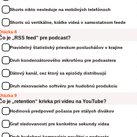
Shorts nikto nesleduje na mobilných telefónoch
Shorts sú vertikálne, krátke videá v samostatnom feede
Otázka 8
Čo je „RSS feed“ pre podcast?
Pravidelný štatistický prieskum poslucháčov v krajine
Druh kondenzátorového mikrofónu pre podcastera
Dátový kanál, cez ktorý sa epizódy distribuujú
Druh mixovacieho softvéru pre hudobnú produkciu
Otázka 9
Čo je „retention“ krivka pri videu na YouTube?
Hodinová predpoveď počasia pre stálych divákov
Graf sledovanosti pre konkrétne sekundy videa
Druh hudobnej kompozície použitej v podcaste