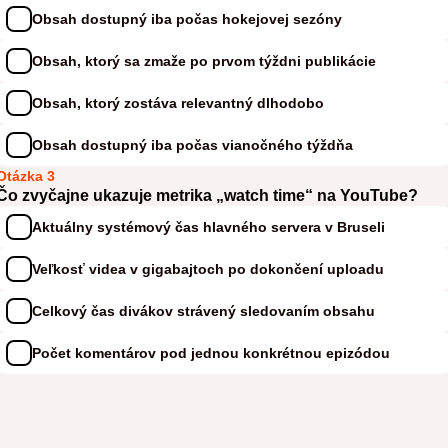
Obsah dostupný iba počas hokejovej sezóny
Obsah, ktorý sa zmaže po prvom týždni publikácie
Obsah, ktorý zostáva relevantný dlhodobo
Obsah dostupný iba počas vianočného týždňa
Otázka 3
Čo zvyčajne ukazuje metrika „watch time“ na YouTube?
Aktuálny systémový čas hlavného servera v Bruseli
Veľkosť videa v gigabajtoch po dokončení uploadu
Celkový čas divákov strávený sledovaním obsahu
Počet komentárov pod jednou konkrétnou epizódou