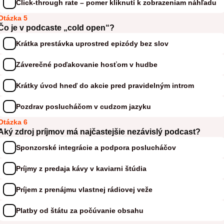
Click-through rate – pomer kliknutí k zobrazeniam náhľadu
Otázka 5
Čo je v podcaste „cold open“?
Krátka prestávka uprostred epizódy bez slov
Záverečné poďakovanie hosťom v hudbe
Krátky úvod hneď do akcie pred pravidelným introm
Pozdrav poslucháčom v cudzom jazyku
Otázka 6
Aký zdroj príjmov má najčastejšie nezávislý podcast?
Sponzorské integrácie a podpora poslucháčov
Príjmy z predaja kávy v kaviarni štúdia
Príjem z prenájmu vlastnej rádiovej veže
Platby od štátu za počúvanie obsahu