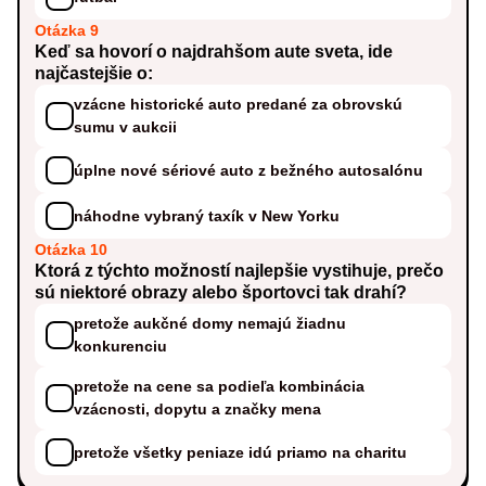
Otázka 9
Keď sa hovorí o najdrahšom aute sveta, ide
najčastejšie o:
vzácne historické auto predané za obrovskú
sumu v aukcii
úplne nové sériové auto z bežného autosalónu
náhodne vybraný taxík v New Yorku
Otázka 10
Ktorá z týchto možností najlepšie vystihuje, prečo
sú niektoré obrazy alebo športovci tak drahí?
pretože aukčné domy nemajú žiadnu
konkurenciu
pretože na cene sa podieľa kombinácia
vzácnosti, dopytu a značky mena
pretože všetky peniaze idú priamo na charitu