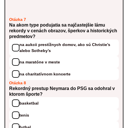
Otázka 7
Na akom type podujatia sa najčastejšie lámu
rekordy v cenách obrazov, šperkov a historických
predmetov?
na aukcii prestížnych domov, ako sú Christie’s
alebo Sotheby’s
na maratóne v meste
na charitatívnom koncerte
Otázka 8
Rekordný prestup Neymara do PSG sa odohral v
ktorom športe?
basketbal
tenis
futbal