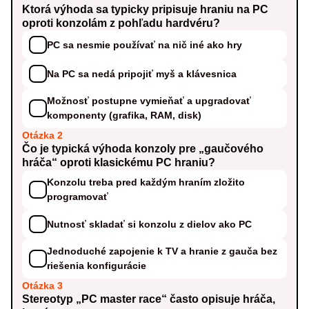
Ktorá výhoda sa typicky pripisuje hraniu na PC
oproti konzolám z pohľadu hardvéru?
PC sa nesmie používať na nič iné ako hry
Na PC sa nedá pripojiť myš a klávesnica
Možnosť postupne vymieňať a upgradovať
komponenty (grafika, RAM, disk)
Otázka 2
Čo je typická výhoda konzoly pre „gaučového
hráča“ oproti klasickému PC hraniu?
Konzolu treba pred každým hraním zložito
programovať
Nutnosť skladať si konzolu z dielov ako PC
Jednoduché zapojenie k TV a hranie z gauča bez
riešenia konfigurácie
Otázka 3
Stereotyp „PC master race“ často opisuje hráča,