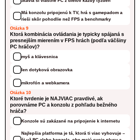
Stavia si vlastné PC z dielov každý týždeň
Má konzolu pripojenú k TV, hrá s gamepadom a
rieši skôr pohodlie než FPS a benchmarky
Otázka 9
Ktorá kombinácia ovládania je typicky spájaná s
presnejším mierením v FPS hrách (podľa väčšiny
PC hráčov)?
myš a klávesnica
len dotyková obrazovka
mikrofón a webkamera
Otázka 10
Ktoré tvrdenie je NAJVIAC pravdivé, ak
porovnáme PC a konzolu z pohľadu bežného
hráča?
Konzole sú zakázané na pripojenie k internetu
Najlepšia platforma je tá, ktorá ti viac vyhovuje –
či už PC alebo konzola, obe majú svoje plusy a