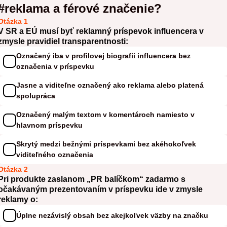
#reklama a férové značenie?
Otázka 1
V SR a EÚ musí byť reklamný príspevok influencera v
zmysle pravidiel transparentnosti:
Označený iba v profilovej biografii influencera bez
označenia v príspevku
Jasne a viditeľne označený ako reklama alebo platená
spolupráca
Označený malým textom v komentároch namiesto v
hlavnom príspevku
Skrytý medzi bežnými príspevkami bez akéhokoľvek
viditeľného označenia
Otázka 2
Pri produkte zaslanom „PR balíčkom“ zadarmo s
očakávaným prezentovaním v príspevku ide v zmysle
reklamy o:
Úplne nezávislý obsah bez akejkoľvek väzby na značku