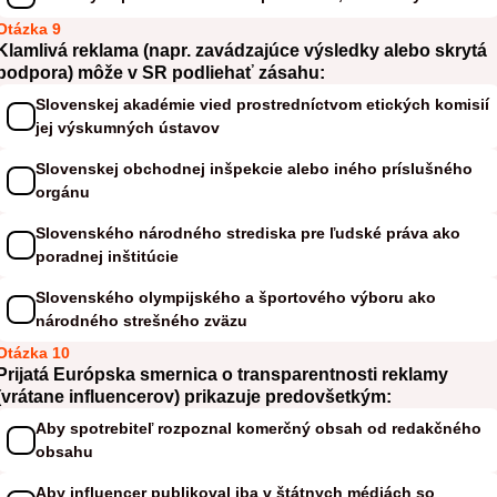
Otázka 9
Klamlivá reklama (napr. zavádzajúce výsledky alebo skrytá
podpora) môže v SR podliehať zásahu:
Slovenskej akadémie vied prostredníctvom etických komisií
jej výskumných ústavov
Slovenskej obchodnej inšpekcie alebo iného príslušného
orgánu
Slovenského národného strediska pre ľudské práva ako
poradnej inštitúcie
Slovenského olympijského a športového výboru ako
národného strešného zväzu
Otázka 10
Prijatá Európska smernica o transparentnosti reklamy
(vrátane influencerov) prikazuje predovšetkým:
Aby spotrebiteľ rozpoznal komerčný obsah od redakčného
obsahu
Aby influencer publikoval iba v štátnych médiách so