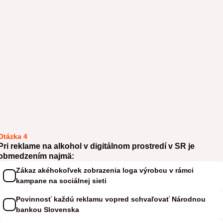
Otázka 4
Pri reklame na alkohol v digitálnom prostredí v SR je
obmedzením najmä:
Zákaz akéhokoľvek zobrazenia loga výrobcu v rámci
kampane na sociálnej sieti
Povinnosť každú reklamu vopred schvaľovať Národnou
bankou Slovenska