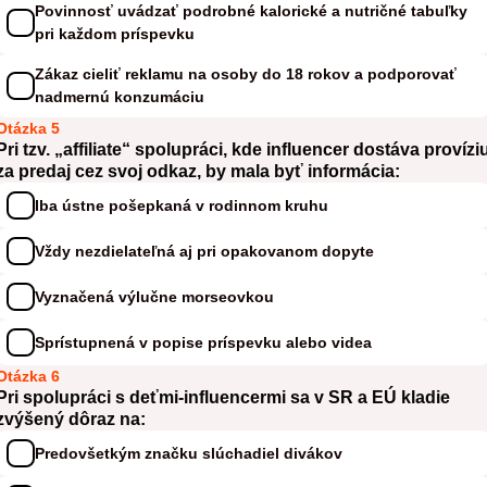
Povinnosť uvádzať podrobné kalorické a nutričné tabuľky
pri každom príspevku
Zákaz cieliť reklamu na osoby do 18 rokov a podporovať
nadmernú konzumáciu
Otázka 5
Pri tzv. „affiliate“ spolupráci, kde influencer dostáva provízi
za predaj cez svoj odkaz, by mala byť informácia:
Iba ústne pošepkaná v rodinnom kruhu
Vždy nezdielateľná aj pri opakovanom dopyte
Vyznačená výlučne morseovkou
Sprístupnená v popise príspevku alebo videa
Otázka 6
Pri spolupráci s deťmi-influencermi sa v SR a EÚ kladie
zvýšený dôraz na:
Predovšetkým značku slúchadiel divákov