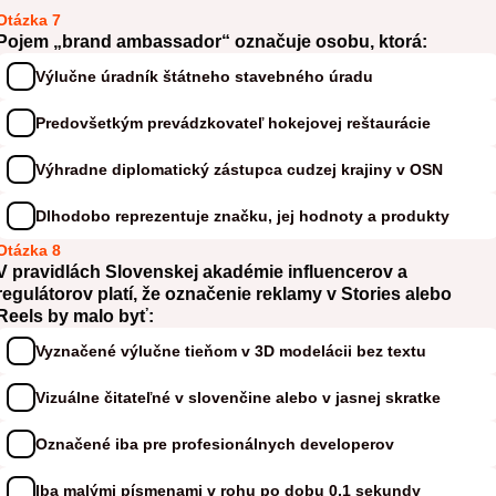
Otázka 7
Pojem „brand ambassador“ označuje osobu, ktorá:
Výlučne úradník štátneho stavebného úradu
Predovšetkým prevádzkovateľ hokejovej reštaurácie
Výhradne diplomatický zástupca cudzej krajiny v OSN
Dlhodobo reprezentuje značku, jej hodnoty a produkty
Otázka 8
V pravidlách Slovenskej akadémie influencerov a
regulátorov platí, že označenie reklamy v Stories alebo
Reels by malo byť:
Vyznačené výlučne tieňom v 3D modelácii bez textu
Vizuálne čitateľné v slovenčine alebo v jasnej skratke
Označené iba pre profesionálnych developerov
Iba malými písmenami v rohu po dobu 0,1 sekundy