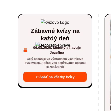
Zábavné kvízy na
každý deň
06.08.2026, Meniny oslavuje
Jozefína
Celý obsah je vo výhradnom vlastníctve
kvizovo.sk. Akékoľvek kopírovanie obsahu
je zakázané!
Späť na všetky kvízy