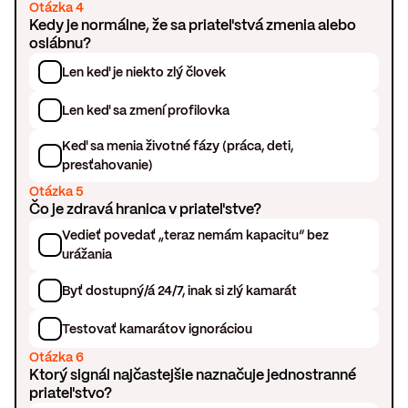
Otázka 4
Kedy je normálne, že sa priateľstvá zmenia alebo
oslábnu?
Len keď je niekto zlý človek
Len keď sa zmení profilovka
Keď sa menia životné fázy (práca, deti,
presťahovanie)
Otázka 5
Čo je zdravá hranica v priateľstve?
Vedieť povedať „teraz nemám kapacitu“ bez
urážania
Byť dostupný/á 24/7, inak si zlý kamarát
Testovať kamarátov ignoráciou
Otázka 6
Ktorý signál najčastejšie naznačuje jednostranné
priateľstvo?