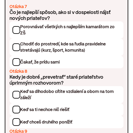
Otázka 7
Čo je najlepší spôsob, ako si v dospelosti nájsť
nových priateľov?
Porovnávať všetkých s najlepším kamarátom zo
ZŠ
Chodiť do prostredí, kde sa ľudia pravidelne
stretávajú (kurz, šport, komunita)
Čakať, že prídu sami
Otázka 8
Kedy je dobré „prevetrať“ staré priateľstvo
úprimným rozhovorom?
Keď sa dlhodobo cítite vzdialení a obom na tom
záleží
Keď sa ti nechce nič riešiť
Keď chceš druhého ponížiť
Otázka 9