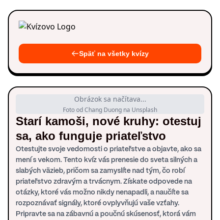
Späť na všetky kvízy
Obrázok sa načítava...
Foto od Chang Duong na Unsplash
Starí kamoši, nové kruhy: otestuj
sa, ako funguje priateľstvo
Otestujte svoje vedomosti o priateľstve a objavte, ako sa
mení s vekom. Tento kvíz vás prenesie do sveta silných a
slabých väzieb, pričom sa zamyslíte nad tým, čo robí
priateľstvo zdravým a trvácnym. Získate odpovede na
otázky, ktoré vás možno nikdy nenapadli, a naučíte sa
rozpoznávať signály, ktoré ovplyvňujú vaše vzťahy.
Pripravte sa na zábavnú a poučnú skúsenosť, ktorá vám