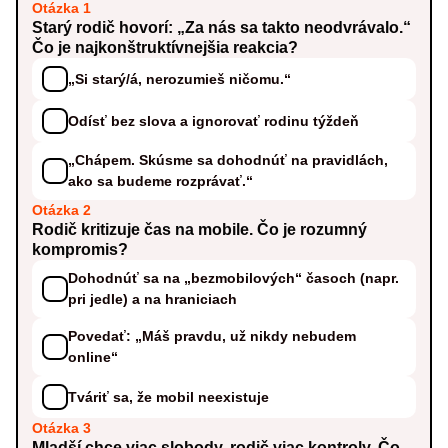
Otázka 1
Starý rodič hovorí: „Za nás sa takto neodvrávalo.“
Čo je najkonštruktívnejšia reakcia?
„Si starý/á, nerozumieš ničomu.“
Odísť bez slova a ignorovať rodinu týždeň
„Chápem. Skúsme sa dohodnúť na pravidlách,
ako sa budeme rozprávať.“
Otázka 2
Rodič kritizuje čas na mobile. Čo je rozumný
kompromis?
Dohodnúť sa na „bezmobilových“ časoch (napr.
pri jedle) a na hraniciach
Povedať: „Máš pravdu, už nikdy nebudem
online“
Tváriť sa, že mobil neexistuje
Otázka 3
Mladší chce viac slobody, rodič viac kontroly. Čo