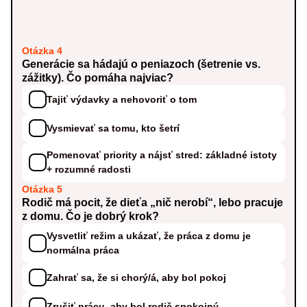
Otázka 4
Generácie sa hádajú o peniazoch (šetrenie vs.
zážitky). Čo pomáha najviac?
Tajiť výdavky a nehovoriť o tom
Vysmievať sa tomu, kto šetrí
Pomenovať priority a nájsť stred: základné istoty
+ rozumné radosti
Otázka 5
Rodič má pocit, že dieťa „nič nerobí“, lebo pracuje
z domu. Čo je dobrý krok?
Vysvetliť režim a ukázať, že práca z domu je
normálna práca
Zahrať sa, že si chorý/á, aby bol pokoj
Zrušiť prácu, aby bol rodič spokojný