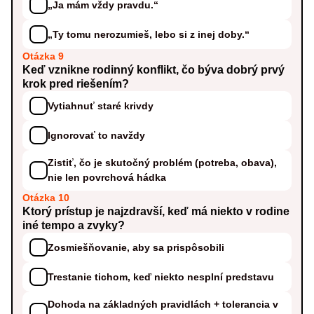
„Ja mám vždy pravdu.“
„Ty tomu nerozumieš, lebo si z inej doby.“
Otázka 9
Keď vznikne rodinný konflikt, čo býva dobrý prvý
krok pred riešením?
Vytiahnuť staré krivdy
Ignorovať to navždy
Zistiť, čo je skutočný problém (potreba, obava),
nie len povrchová hádka
Otázka 10
Ktorý prístup je najzdravší, keď má niekto v rodine
iné tempo a zvyky?
Zosmiešňovanie, aby sa prispôsobili
Trestanie tichom, keď niekto nesplní predstavu
Dohoda na základných pravidlách + tolerancia v