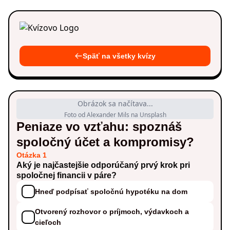
Späť na všetky kvízy
Obrázok sa načítava...
Foto od Alexander Mils na Unsplash
Peniaze vo vzťahu: spoznáš
spoločný účet a kompromisy?
Otázka 1
Aký je najčastejšie odporúčaný prvý krok pri
spoločnej financii v páre?
Hneď podpísať spoločnú hypotéku na dom
Otvorený rozhovor o príjmoch, výdavkoch a
cieľoch