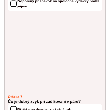
Proporčný príspevok na spoločné výdavky podľa
príjmu
Otázka 7
Čo je dobrý zvyk pri zadlžovaní v páre?
Pôžička na dovolenku každý rok