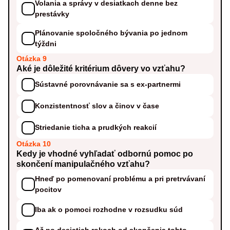
Volania a správy v desiatkach denne bez
prestávky
Plánovanie spoločného bývania po jednom
týždni
Otázka 9
Aké je dôležité kritérium dôvery vo vzťahu?
Sústavné porovnávanie sa s ex-partnermi
Konzistentnosť slov a činov v čase
Striedanie ticha a prudkých reakcií
Otázka 10
Kedy je vhodné vyhľadať odbornú pomoc po
skončení manipulačného vzťahu?
Hneď po pomenovaní problému a pri pretrvávaní
pocitov
Iba ak o pomoci rozhodne v rozsudku súd
Až po desiatich rokoch od skončenia tohto