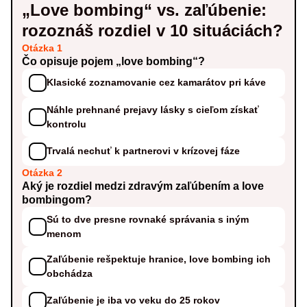
„Love bombing“ vs. zaľúbenie:
rozoznáš rozdiel v 10 situáciách?
Otázka 1
Čo opisuje pojem „love bombing“?
Klasické zoznamovanie cez kamarátov pri káve
Náhle prehnané prejavy lásky s cieľom získať
kontrolu
Trvalá nechuť k partnerovi v krízovej fáze
Otázka 2
Aký je rozdiel medzi zdravým zaľúbením a love
bombingom?
Sú to dve presne rovnaké správania s iným
menom
Zaľúbenie rešpektuje hranice, love bombing ich
obchádza
Zaľúbenie je iba vo veku do 25 rokov