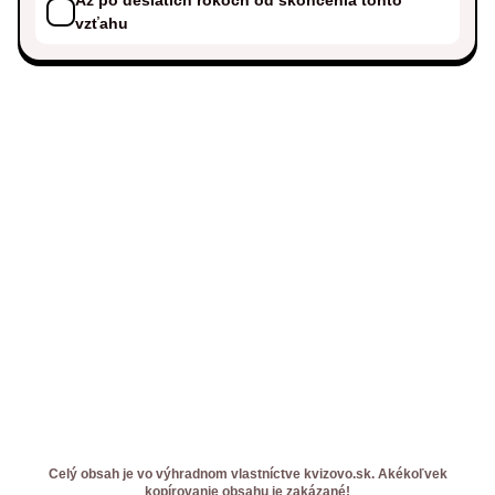
vzťahu
Celý obsah je vo výhradnom vlastníctve kvizovo.sk. Akékoľvek
kopírovanie obsahu je zakázané!