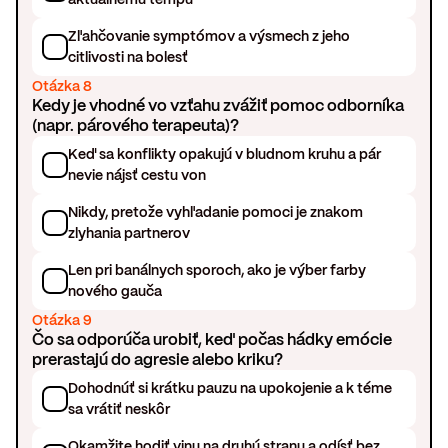
Zľahčovanie symptómov a výsmech z jeho
citlivosti na bolesť
Otázka 8
Kedy je vhodné vo vzťahu zvážiť pomoc odborníka
(napr. párového terapeuta)?
Keď sa konflikty opakujú v bludnom kruhu a pár
nevie nájsť cestu von
Nikdy, pretože vyhľadanie pomoci je znakom
zlyhania partnerov
Len pri banálnych sporoch, ako je výber farby
nového gauča
Otázka 9
Čo sa odporúča urobiť, keď počas hádky emócie
prerastajú do agresie alebo kriku?
Dohodnúť si krátku pauzu na upokojenie a k téme
sa vrátiť neskôr
Okamžite hodiť vinu na druhú stranu a odísť bez