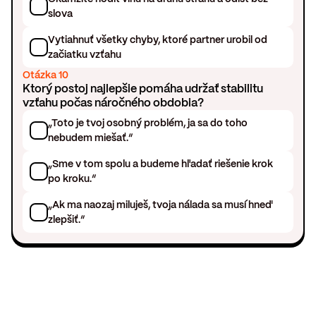
slova
Vytiahnuť všetky chyby, ktoré partner urobil od
začiatku vzťahu
Otázka 10
Ktorý postoj najlepšie pomáha udržať stabilitu
vzťahu počas náročného obdobia?
„Toto je tvoj osobný problém, ja sa do toho
nebudem miešať.“
„Sme v tom spolu a budeme hľadať riešenie krok
po kroku.“
„Ak ma naozaj miluješ, tvoja nálada sa musí hneď
zlepšiť.“