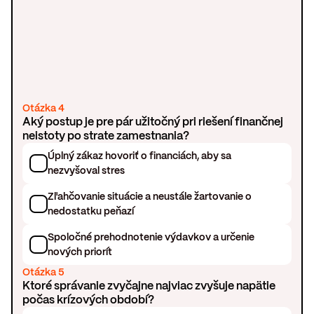
Otázka 4
Aký postup je pre pár užitočný pri riešení finančnej
neistoty po strate zamestnania?
Úplný zákaz hovoriť o financiách, aby sa
nezvyšoval stres
Zľahčovanie situácie a neustále žartovanie o
nedostatku peňazí
Spoločné prehodnotenie výdavkov a určenie
nových priorít
Otázka 5
Ktoré správanie zvyčajne najviac zvyšuje napätie
počas krízových období?