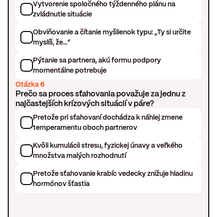
Vytvorenie spoločného týždenného plánu na
zvládnutie situácie
Obviňovanie a čítanie myšlienok typu: „Ty si určite
myslíš, že...“
Pýtanie sa partnera, akú formu podpory
momentálne potrebuje
Otázka 6
Prečo sa proces sťahovania považuje za jednu z
najčastejších krízových situácií v páre?
Pretože pri sťahovaní dochádza k náhlej zmene
temperamentu oboch partnerov
Kvôli kumulácii stresu, fyzickej únavy a veľkého
množstva malých rozhodnutí
Pretože sťahovanie krabíc vedecky znižuje hladinu
hormónov šťastia