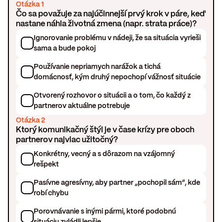
Otázka 1
Čo sa považuje za najúčinnejší prvý krok v páre, keď
nastane náhla životná zmena (napr. strata práce)?
Ignorovanie problému v nádeji, že sa situácia vyrieši
sama a bude pokoj
Používanie nepriamych narážok a tichá
domácnosť, kým druhý nepochopí vážnosť situácie
Otvorený rozhovor o situácii a o tom, čo každý z
partnerov aktuálne potrebuje
Otázka 2
Ktorý komunikačný štýl je v čase krízy pre oboch
partnerov najviac užitočný?
Konkrétny, vecný a s dôrazom na vzájomný
rešpekt
Pasívne agresívny, aby partner „pochopil sám“, kde
robí chybu
Porovnávanie s inými pármi, ktoré podobnú
situáciu zvládli lepšie