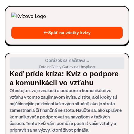
Späť na všetky kvízy
Obrázok sa načítava...
Foto od Vitaly Gariev na Unsplash
Keď príde kríza: Kvíz o podpore
a komunikácii vo vzťahu
Otestujte svoje znalosti o podpore a komunikácii vo
vzťahu v tomto zaujímavom kvíze. Zistite, aké kroky sú
najúčinnejšie pri riešení krízových situácií, ako je strata
zamestnania či finančná neistota. Naučte sa, ako správne
komunikovať a podporovať sa navzájom v ťažkých
časoch. Tento kvíz vám pomôže posilniť vaše vzťahy a
pripraviť sa na výzvy, ktoré život prináša.