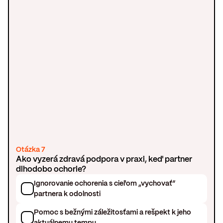
Otázka 7
Ako vyzerá zdravá podpora v praxi, keď partner
dlhodobo ochorie?
Ignorovanie ochorenia s cieľom „vychovať“
partnera k odolnosti
Pomoc s bežnými záležitosťami a rešpekt k jeho
aktuálnemu tempu