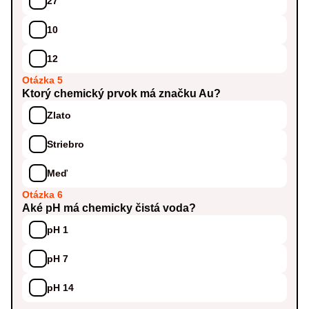
27
10
12
Otázka 5
Ktorý chemický prvok má značku Au?
Zlato
Striebro
Meď
Otázka 6
Aké pH má chemicky čistá voda?
pH 1
pH 7
pH 14