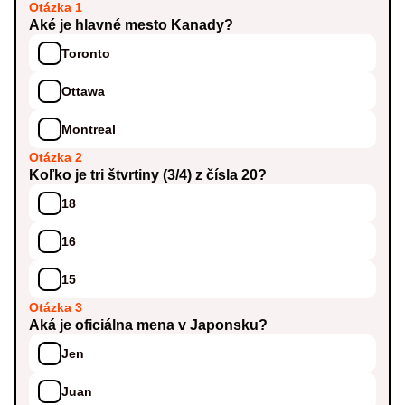
Otázka 1
Aké je hlavné mesto Kanady?
Toronto
Ottawa
Montreal
Otázka 2
Koľko je tri štvrtiny (3/4) z čísla 20?
18
16
15
Otázka 3
Aká je oficiálna mena v Japonsku?
Jen
Juan