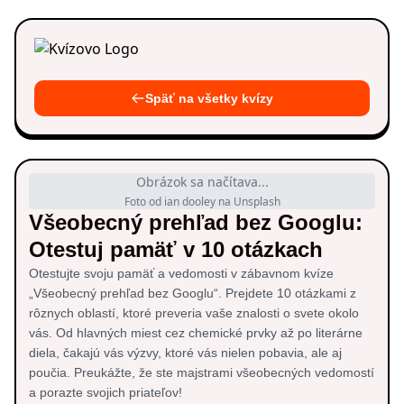
Späť na všetky kvízy
Obrázok sa načítava...
Foto od ian dooley na Unsplash
Všeobecný prehľad bez Googlu:
Otestuj pamäť v 10 otázkach
Otestujte svoju pamäť a vedomosti v zábavnom kvíze
„Všeobecný prehľad bez Googlu“. Prejdete 10 otázkami z
rôznych oblastí, ktoré preveria vaše znalosti o svete okolo
vás. Od hlavných miest cez chemické prvky až po literárne
diela, čakajú vás výzvy, ktoré vás nielen pobavia, ale aj
poučia. Preukážte, že ste majstrami všeobecných vedomostí
a porazte svojich priateľov!