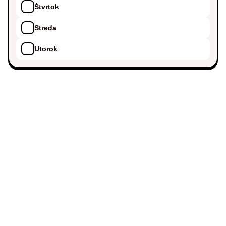
Štvrtok
Streda
Utorok