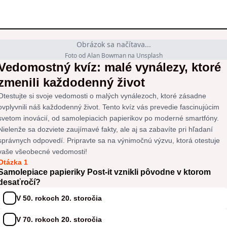
Obrázok sa načítava...
Foto od Alan Bowman na Unsplash
Vedomostný kvíz: malé vynálezy, ktoré
zmenili každodenný život
Otestujte si svoje vedomosti o malých vynálezoch, ktoré zásadne
ovplyvnili náš každodenný život. Tento kvíz vás prevedie fascinujúcim
svetom inovácií, od samolepiacich papierikov po moderné smartfóny.
Nielenže sa dozviete zaujímavé fakty, ale aj sa zabavíte pri hľadaní
správnych odpovedí. Pripravte sa na výnimočnú výzvu, ktorá otestuje
vaše všeobecné vedomosti!
Otázka 1
Samolepiace papieriky Post-it vznikli pôvodne v ktorom
desaťročí?
V 50. rokoch 20. storočia
V 70. rokoch 20. storočia