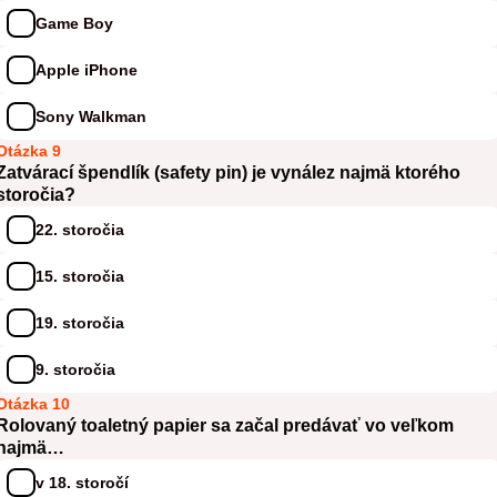
Game Boy
Apple iPhone
Sony Walkman
Otázka 9
Zatvárací špendlík (safety pin) je vynález najmä ktorého
storočia?
22. storočia
15. storočia
19. storočia
9. storočia
Otázka 10
Rolovaný toaletný papier sa začal predávať vo veľkom
najmä…
v 18. storočí