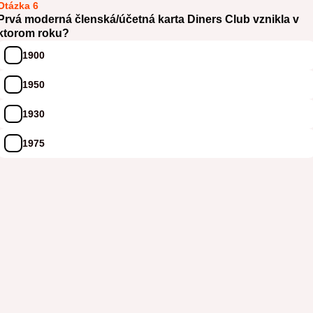
Otázka 6
Prvá moderná členská/účetná karta Diners Club vznikla v
ktorom roku?
1900
1950
1930
1975