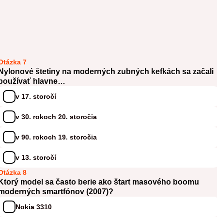
Otázka 7
Nylonové štetiny na moderných zubných kefkách sa začali
používať hlavne…
v 17. storočí
v 30. rokoch 20. storočia
v 90. rokoch 19. storočia
v 13. storočí
Otázka 8
Ktorý model sa často berie ako štart masového boomu
moderných smartfónov (2007)?
Nokia 3310