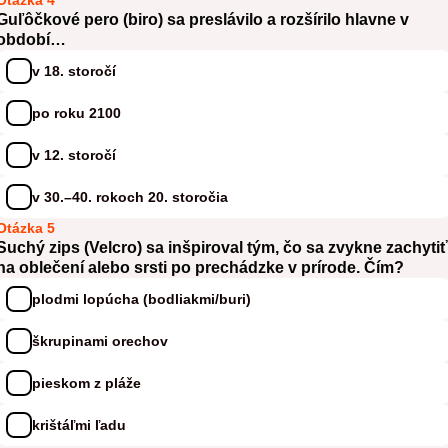
Otázka 4
Guľôčkové pero (biro) sa preslávilo a rozšírilo hlavne v
období…
v 18. storočí
po roku 2100
v 12. storočí
v 30.–40. rokoch 20. storočia
Otázka 5
Suchý zips (Velcro) sa inšpiroval tým, čo sa zvykne zachytiť
na oblečení alebo srsti po prechádzke v prírode. Čím?
plodmi lopúcha (bodliakmi/buri)
škrupinami orechov
pieskom z pláže
krištáľmi ľadu