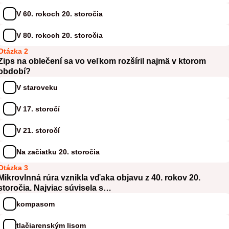
V 60. rokoch 20. storočia
V 80. rokoch 20. storočia
Otázka 2
Zips na oblečení sa vo veľkom rozšíril najmä v ktorom
období?
V staroveku
V 17. storočí
V 21. storočí
Na začiatku 20. storočia
Otázka 3
Mikrovlnná rúra vznikla vďaka objavu z 40. rokov 20.
storočia. Najviac súvisela s…
kompasom
tlačiarenským lisom