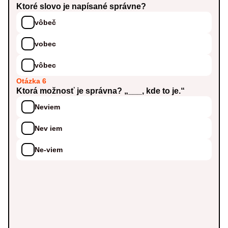
Ktoré slovo je napísané správne?
vôbeč
vobec
vôbec
Otázka 6
Ktorá možnosť je správna? „___, kde to je.“
Neviem
Nev iem
Ne-viem