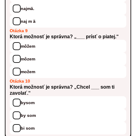
najmä.
naj m ä
Otázka 9
Ktorá možnosť je správna? „___ prísť o piatej.“
môžem
môzem
možem
Otázka 10
Ktorá možnosť je správna? „Chcel ___ som ti
zavolať.“
bysom
by som
bi som