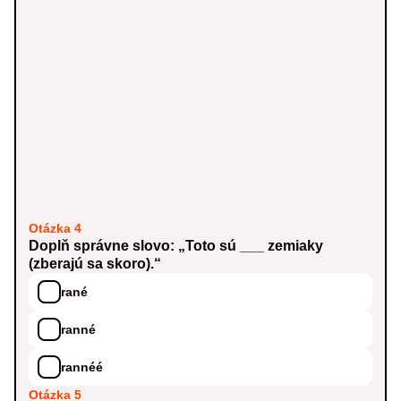
Otázka 4
Doplň správne slovo: „Toto sú ___ zemiaky
(zberajú sa skoro).“
rané
ranné
rannéé
Otázka 5