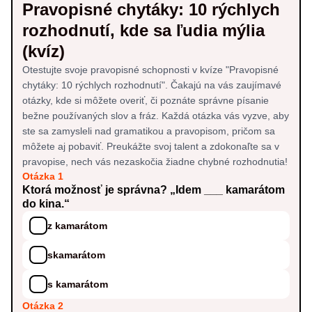
Pravopisné chytáky: 10 rýchlych
rozhodnutí, kde sa ľudia mýlia
(kvíz)
Otestujte svoje pravopisné schopnosti v kvíze "Pravopisné
chytáky: 10 rýchlych rozhodnutí". Čakajú na vás zaujímavé
otázky, kde si môžete overiť, či poznáte správne písanie
bežne používaných slov a fráz. Každá otázka vás vyzve, aby
ste sa zamysleli nad gramatikou a pravopisom, pričom sa
môžete aj pobaviť. Preukážte svoj talent a zdokonaľte sa v
pravopise, nech vás nezaskočia žiadne chybné rozhodnutia!
Otázka 1
Ktorá možnosť je správna? „Idem ___ kamarátom
do kina.“
z kamarátom
skamarátom
s kamarátom
Otázka 2