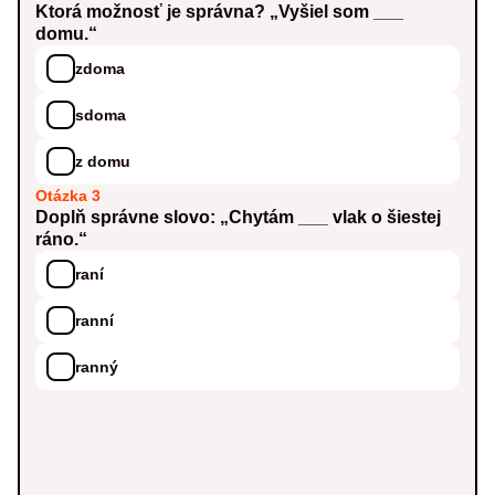
Ktorá možnosť je správna? „Vyšiel som ___
domu.“
zdoma
sdoma
z domu
Otázka 3
Doplň správne slovo: „Chytám ___ vlak o šiestej
ráno.“
raní
ranní
ranný