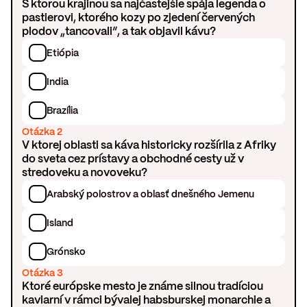
S ktorou krajinou sa najčastejšie spája legenda o
pastierovi, ktorého kozy po zjedení červených
plodov „tancovali“, a tak objavil kávu?
Etiópia
India
Brazília
Otázka 2
V ktorej oblasti sa káva historicky rozšírila z Afriky
do sveta cez prístavy a obchodné cesty už v
stredoveku a novoveku?
Arabský polostrov a oblasť dnešného Jemenu
Island
Grónsko
Otázka 3
Ktoré európske mesto je známe silnou tradíciou
kaviarní v rámci bývalej habsburskej monarchie a