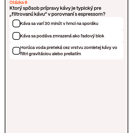
Otázka 6
Ktorý spôsob prípravy kávy je typický pre
„filtrovanú kávu“ v porovnaní s espressom?
Káva sa varí 30 minút v hrnci na sporáku
Káva sa podáva zmrazená ako ľadový blok
Horúca voda preteká cez vrstvu zomletej kávy vo
filtri gravitáciou alebo preliatím