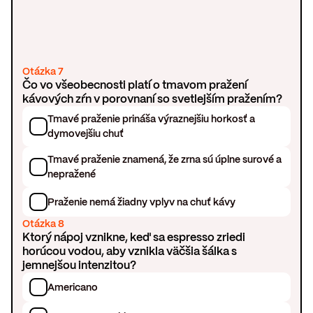
Otázka 7
Čo vo všeobecnosti platí o tmavom pražení
kávových zŕn v porovnaní so svetlejším pražením?
Tmavé praženie prináša výraznejšiu horkosť a
dymovejšiu chuť
Tmavé praženie znamená, že zrna sú úplne surové a
nepražené
Praženie nemá žiadny vplyv na chuť kávy
Otázka 8
Ktorý nápoj vznikne, keď sa espresso zriedi
horúcou vodou, aby vznikla väčšia šálka s
jemnejšou intenzitou?
Americano