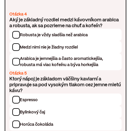
Otázka 4
Aký je základný rozdiel medzi kávovníkom arabica
a robusta, ak sa pozrieme na chuť a kofeín?
Robusta je vždy sladšia než arabica
Medzi nimi nie je žiadny rozdiel
Arabica je jemnejšia a často aromatickejšia,
robusta má viac kofeínu a býva horkejšia
Otázka 5
Ktorý nápoj je základom väčšiny kaviarní a
pripravuje sa pod vysokým tlakom cez jemne mletú
kávu?
Espresso
Bylinkový čaj
Horúca čokoláda