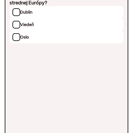
strednej Európy?
Dublin
Viedeň
Oslo