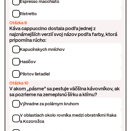
Espresso macchiato
Ristretto
Otázka 9
Káva cappuccino dostala podľa jednej z
najznámejších verzií svoj názov podľa farby, ktorá
pripomína rúcho:
Kapucínskych mníchov
Hasičov
Pilotov lietadiel
Otázka 10
V akom „pásme“ sa pestuje väčšina kávovníkov, ak
sa pozrieme na zemepisnú šírku a klímu?
Výhradne za polárnym kruhom
V oblastiach okolo rovníka medzi obratníkmi Raka
a Kozorožca